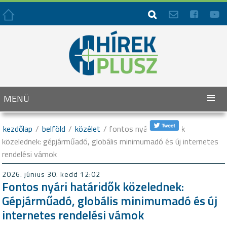




MENÜ
kezdőlap
/
belföld
/
közélet
/ fontos nyári határidők
közelednek: gépjárműadó, globális minimumadó és új internetes
rendelési vámok
2026. június 30. kedd 12:02
Fontos nyári határidők közelednek:
Gépjárműadó, globális minimumadó és új
internetes rendelési vámok