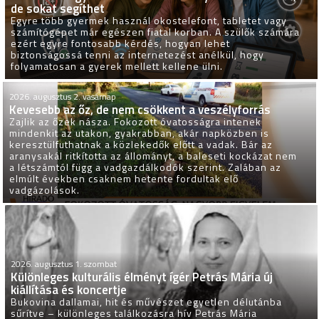
de sokat segíthet
Egyre több gyermek használ okostelefont, tabletet vagy
számítógépet már egészen fiatal korban. A szülők számára
ezért egyre fontosabb kérdés, hogyan lehet
biztonságossá tenni az internetezést anélkül, hogy
folyamatosan a gyerek mellett kellene ülni.
2026. augusztus 2. vasárnap
Kevesebb az őz, de nem csökkent a veszélyforrás
Zajlik az őzek násza. Fokozott óvatosságra intenek
mindenkit az utakon, gyakrabban, akár napközben is
keresztülfuthatnak a közlekedők előtt a vadak. Bár az
aranysakál ritkította az állományt, a baleseti kockázat nem
a létszámtól függ a vadgazdálkodók szerint. Zalában az
elmúlt években csaknem hetente fordultak elő
vadgázolások.
2026. augusztus 1. szombat
Különleges kulturális élményt ígér Petrás Mária új
kiállítása és koncertje
Bukovina dallamai, hit és művészet egyetlen délutánba
sűrítve – különleges találkozásra hív Petrás Mária