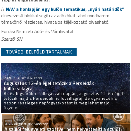
A
NAV a honlapján egy külön tematikus, „nyári határidők”
elnevezésű blokkal segíti az adózókat, ahol mindhárom
témakörről részletes, hivatalos tájékoztató olvasható.
Forrás: Nemzeti Adó- és Vámhivatal
Szerző:
SN
TOVÁBBI
BELFÖLD
TARTALMAK
2026. augusztus 4. kedd
Augusztus 12-én éjjel tetőzik a Perseidák
hullócsillagraj
Az év legsűrűbb csillagászati napján, augusztus 12-én éjjel
tetőzik majd a Perseidák hullócsillagraj, de ugyanezen a
napon részleges napfogyatkozást is meg lehet majd
figyelni.
2026. augusztus 2. vasárnap
A szülői felügyeleti szoftver nem helyettesíti a szülőt,