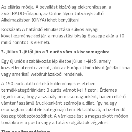
Az eljárás módja: A bevallást kizárólag elektronikusan, a
24GLBADO-űrlapon, az Online Nyomtatványkitöltő
Alkalmazásban (ONYA) lehet benyújtani.
Kockázat: A határidő elmulasztása súlyos anyagi
következményekkel jár, a mulasztási bírság összege akár a 10
millió forintot is elérheti.
3. Július 1-jétől jön a 3 eurós vám a kiscsomagokra
Egy új uniós szabályozás lép életbe július 1-jétől, amely
közvetlenül érinti azokat, akik az Európai Unión kívüli (például kínai
vagy amerikai) webáruházakból rendelnek.
A 150 euró alatti értékű küldemények esetében
termékkategóriánként 3 eurós vámot kell fizetni. Érdemes
figyelni arra, hogy a szabály nem csomagonként, hanem eltérő
vámtarifaszámú árucikkenként számolja a díjat, így ha egy
csomagban többféle kategóriájú termék található, a fizetendő
összeg többszöröződhet. A vámkezelést a megszokott módon
továbbra is a posta vagy a futárszolgálatok végzik el.
Tipp az eligazodáshoz: