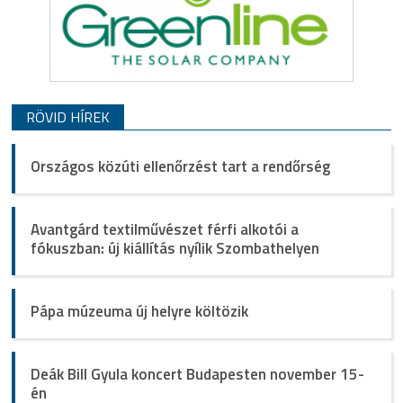
RÖVID HÍREK
Országos közúti ellenőrzést tart a rendőrség
Avantgárd textilművészet férfi alkotói a
fókuszban: új kiállítás nyílik Szombathelyen
Pápa múzeuma új helyre költözik
Deák Bill Gyula koncert Budapesten november 15-
én