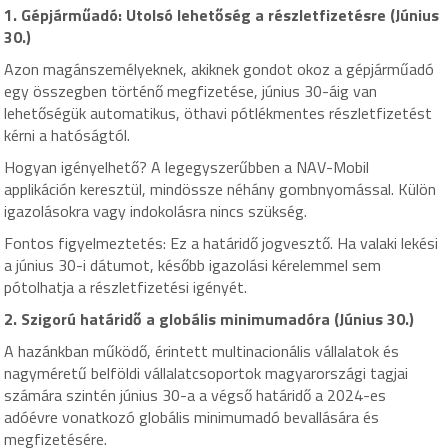
1. Gépjárműadó: Utolsó lehetőség a részletfizetésre (Június
30.)
Azon magánszemélyeknek, akiknek gondot okoz a gépjárműadó
egy összegben történő megfizetése, június 30-áig van
lehetőségük automatikus, öthavi pótlékmentes részletfizetést
kérni a hatóságtól.
Hogyan igényelhető? A legegyszerűbben a NAV-Mobil
applikáción keresztül, mindössze néhány gombnyomással. Külön
igazolásokra vagy indokolásra nincs szükség.
Fontos figyelmeztetés: Ez a határidő jogvesztő. Ha valaki lekési
a június 30-i dátumot, később igazolási kérelemmel sem
pótolhatja a részletfizetési igényét.
2. Szigorú határidő a globális minimumadóra (Június 30.)
A hazánkban működő, érintett multinacionális vállalatok és
nagyméretű belföldi vállalatcsoportok magyarországi tagjai
számára szintén június 30-a a végső határidő a 2024-es
adóévre vonatkozó globális minimumadó bevallására és
megfizetésére.