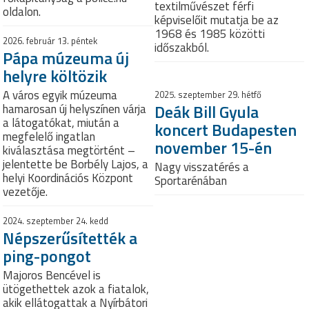
textilművészet férfi
oldalon.
képviselőit mutatja be az
1968 és 1985 közötti
2026. február 13. péntek
időszakból.
Pápa múzeuma új
helyre költözik
A város egyik múzeuma
2025. szeptember 29. hétfő
Deák Bill Gyula
hamarosan új helyszínen várja
a látogatókat, miután a
koncert Budapesten
megfelelő ingatlan
november 15-én
kiválasztása megtörtént –
jelentette be Borbély Lajos, a
Nagy visszatérés a
helyi Koordinációs Központ
Sportarénában
vezetője.
2024. szeptember 24. kedd
Népszerűsítették a
ping-pongot
Majoros Bencével is
ütögethettek azok a fiatalok,
akik ellátogattak a Nyírbátori