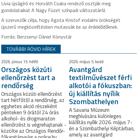
Lívia újságíró és Horváth Csaba rendező osztják meg
gondolataikat A Nagy Füzet színpadi változatáról.
A szervezők célja, hogy Agota Kristof irodalmi örökségét
újszerű megközelítésben mutassák be az érdeklődőknek.
Forrás: Berzsenyi Dániel Könyvtár
TOVÁBBI RÖVID HÍREK
2026. június 15. hétfő
2026. május 5. kedd
Országos közúti
Avantgárd
ellenőrzést tart a
textilművészet férfi
rendőrség
alkotói a fókuszban:
új kiállítás nyílik
Országos közúti ellenőrzést
Szombathelyen
tart hétfőtől a rendőrség, az
egyhetes akció részeként
A Savaria Múzeum
pénteken 9 órától 24 órás
meghívására különleges
alkohol- és drogmaraton
kiállítás nyílik 2026. május 7-
ellenőrzést is végrehajtanak -
én a Szombathelyi Képtárban,
közölte az Országos Rendőr-
amely az avantgárd
főkapitányság a police.hu