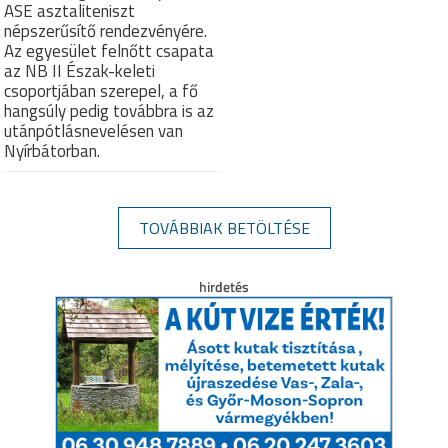
ASE asztaliteniszt
népszerűsítő rendezvényére.
Az egyesület felnőtt csapata
az NB II Észak-keleti
csoportjában szerepel, a fő
hangsúly pedig továbbra is az
utánpótlásnevelésen van
Nyírbátorban.
TOVÁBBIAK BETÖLTÉSE