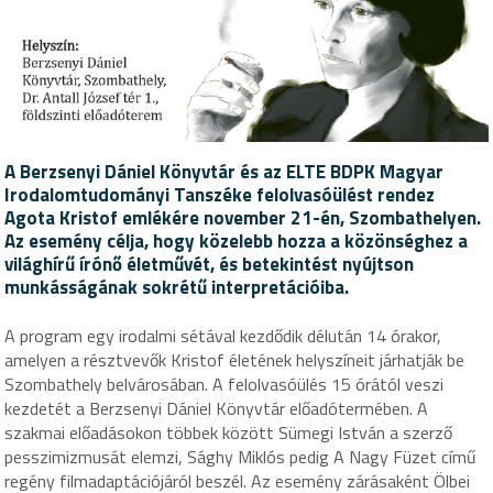
A Berzsenyi Dániel Könyvtár és az ELTE BDPK Magyar
Irodalomtudományi Tanszéke felolvasóülést rendez
Agota Kristof emlékére november 21-én, Szombathelyen.
Az esemény célja, hogy közelebb hozza a közönséghez a
világhírű írónő életművét, és betekintést nyújtson
munkásságának sokrétű interpretációiba.
A program egy irodalmi sétával kezdődik délután 14 órakor,
amelyen a résztvevők Kristof életének helyszíneit járhatják be
Szombathely belvárosában. A felolvasóülés 15 órától veszi
kezdetét a Berzsenyi Dániel Könyvtár előadótermében. A
szakmai előadásokon többek között Sümegi István a szerző
pesszimizmusát elemzi, Sághy Miklós pedig A Nagy Füzet című
regény filmadaptációjáról beszél. Az esemény zárásaként Ölbei