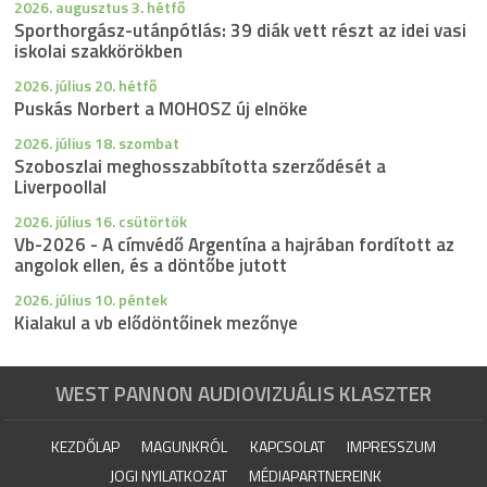
2026. augusztus 3. hétfő
Sporthorgász-utánpótlás: 39 diák vett részt az idei vasi
iskolai szakkörökben
2026. július 20. hétfő
Puskás Norbert a MOHOSZ új elnöke
2026. július 18. szombat
Szoboszlai meghosszabbította szerződését a
Liverpoollal
2026. július 16. csütörtök
Vb-2026 - A címvédő Argentína a hajrában fordított az
angolok ellen, és a döntőbe jutott
2026. július 10. péntek
Kialakul a vb elődöntőinek mezőnye
WEST PANNON AUDIOVIZUÁLIS KLASZTER
KEZDŐLAP
MAGUNKRÓL
KAPCSOLAT
IMPRESSZUM
JOGI NYILATKOZAT
MÉDIAPARTNEREINK