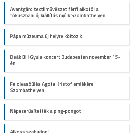
Avantgárd textilművészet férfi alkotói a
fókuszban: új kiállítás nyílik Szombathelyen
Pápa múzeuma új helyre költözik
Deák Bill Gyula koncert Budapesten november 15-
én
Felolvasóülés Agota Kristof emlékére
Szombathelyen
Népszerűsítették a ping-pongot
Alkoss szabadon!