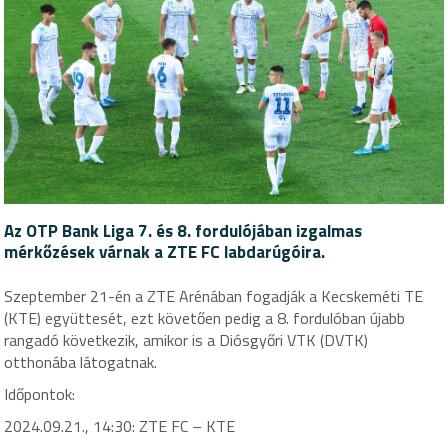
Az OTP Bank Liga 7. és 8. fordulójában izgalmas
mérkőzések várnak a ZTE FC labdarúgóira.
Szeptember 21-én a ZTE Arénában fogadják a Kecskeméti TE
(KTE) együttesét, ezt követően pedig a 8. fordulóban újabb
rangadó következik, amikor is a Diósgyőri VTK (DVTK)
otthonába látogatnak.
Időpontok:
2024.09.21., 14:30: ZTE FC – KTE