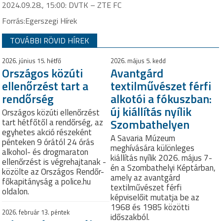
2024.09.28., 15:00: DVTK – ZTE FC
Forrás:Egerszegi Hírek
TOVÁBBI RÖVID HÍREK
2026. június 15. hétfő
2026. május 5. kedd
Országos közúti
Avantgárd
ellenőrzést tart a
textilművészet férfi
rendőrség
alkotói a fókuszban:
új kiállítás nyílik
Országos közúti ellenőrzést
Szombathelyen
tart hétfőtől a rendőrség, az
egyhetes akció részeként
A Savaria Múzeum
pénteken 9 órától 24 órás
meghívására különleges
alkohol- és drogmaraton
kiállítás nyílik 2026. május 7-
ellenőrzést is végrehajtanak -
én a Szombathelyi Képtárban,
közölte az Országos Rendőr-
amely az avantgárd
főkapitányság a police.hu
textilművészet férfi
oldalon.
képviselőit mutatja be az
1968 és 1985 közötti
2026. február 13. péntek
időszakból.