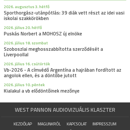
2026. augusztus 3. hétfő
Sporthorgász-utánpótlás: 39 diák vett részt az idei vasi
iskolai szakkörökben
2026. július 20. hétfő
Puskás Norbert a MOHOSZ új elnöke
2026. július 18. szombat
Szoboszlai meghosszabbította szerződését a
Liverpoollal
2026. július 16. csütörtök
Vb-2026 - A címvédő Argentína a hajrában fordított az
angolok ellen, és a döntőbe jutott
2026. július 10. péntek
Kialakul a vb elődöntőinek mezőnye
WEST PANNON AUDIOVIZUÁLIS KLASZTER
KEZDŐLAP
MAGUNKRÓL
KAPCSOLAT
IMPRESSZUM