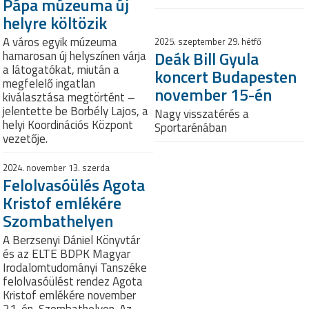
Pápa múzeuma új
helyre költözik
A város egyik múzeuma
2025. szeptember 29. hétfő
Deák Bill Gyula
hamarosan új helyszínen várja
a látogatókat, miután a
koncert Budapesten
megfelelő ingatlan
november 15-én
kiválasztása megtörtént –
jelentette be Borbély Lajos, a
Nagy visszatérés a
helyi Koordinációs Központ
Sportarénában
vezetője.
2024. november 13. szerda
Felolvasóülés Agota
Kristof emlékére
Szombathelyen
A Berzsenyi Dániel Könyvtár
és az ELTE BDPK Magyar
Irodalomtudományi Tanszéke
felolvasóülést rendez Agota
Kristof emlékére november
21-én, Szombathelyen. Az