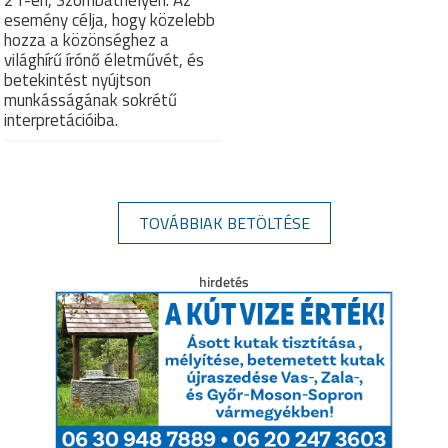
esemény célja, hogy közelebb
hozza a közönséghez a
világhírű írónő életművét, és
betekintést nyújtson
munkásságának sokrétű
interpretációiba.
TOVÁBBIAK BETÖLTÉSE