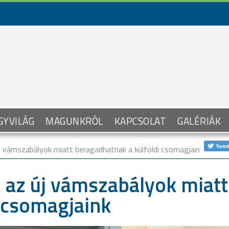
GYVILÁG
MAGUNKRÓL
KAPCSOLAT
GALÉRIÁK
új vámszabályok miatt beragadhatnak a külföldi csomagjaink
: az új vámszabályok miatt
i csomagjaink