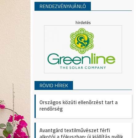
RENDEZVÉNYAJÁNLÓ
RÖVID HÍREK
Országos közúti ellenőrzést tart a
rendőrség
Avantgárd textilművészet férfi
alkotói a fókuszban: új kiállítás nyílik