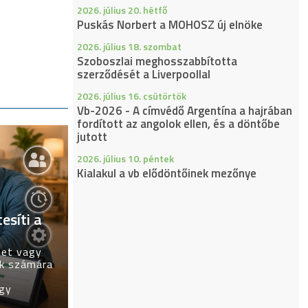
2026. július 20. hétfő
Puskás Norbert a MOHOSZ új elnöke
2026. július 18. szombat
Szoboszlai meghosszabbította
szerződését a Liverpoollal
2026. július 16. csütörtök
Vb-2026 - A címvédő Argentína a hajrában
fordított az angolok ellen, és a döntőbe
jutott
2026. július 10. péntek
Kialakul a vb elődöntőinek mezőnye
esíti a
tet vagy
ők számára
ogy