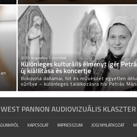
2026. augusztus 1. szombat
Különleges kulturális élményt ígér Petr
új kiállítása és koncertje
ban
Bukovina dallamai, hit és művészet egyetlen dél
sűrítve – különleges találkozásra hív Petrás Mári
WEST PANNON AUDIOVIZUÁLIS KLASZTER
GUNKRÓL
KAPCSOLAT
IMPRESSZUM
JOGI NYILATKOZAT
M