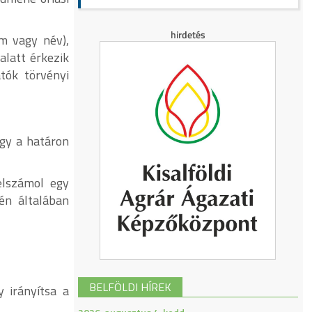
m vagy név),
alatt érkezik
tók törvényi
agy a határon
elszámol egy
tén általában
BELFÖLDI HÍREK
y irányítsa a