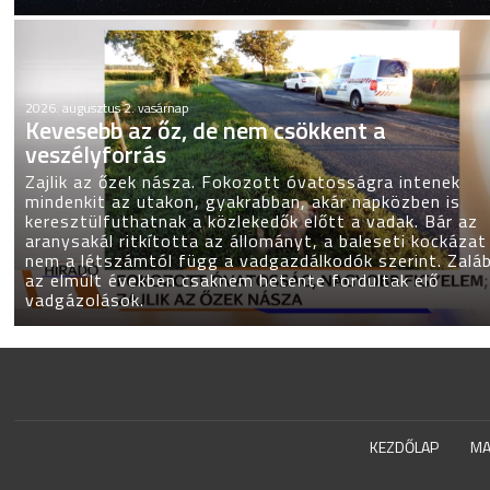
2026. augusztus 2. vasárnap
Kevesebb az őz, de nem csökkent a
veszélyforrás
Zajlik az őzek násza. Fokozott óvatosságra intenek
mindenkit az utakon, gyakrabban, akár napközben is
keresztülfuthatnak a közlekedők előtt a vadak. Bár az
aranysakál ritkította az állományt, a baleseti kockázat
nem a létszámtól függ a vadgazdálkodók szerint. Zalá
az elmúlt években csaknem hetente fordultak elő
vadgázolások.
KEZDŐLAP
MA