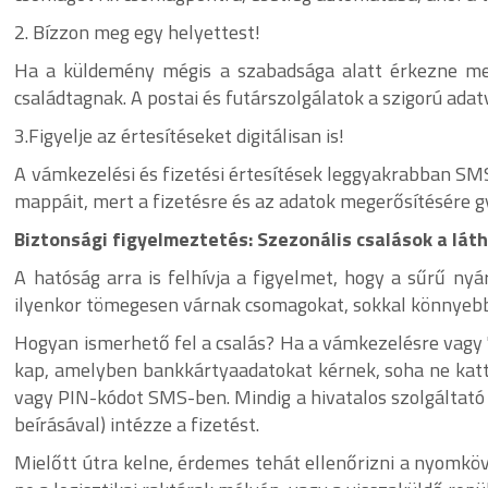
2. Bízzon meg egy helyettest!
Ha a küldemény mégis a szabadsága alatt érkezne me
családtagnak. A postai és futárszolgálatok a szigorú ad
3.Figyelje az értesítéseket digitálisan is!
A vámkezelési és fizetési értesítések leggyakrabban SMS
mappáit, mert a fizetésre és az adatok megerősítésére g
Biztonsági figyelmeztetés: Szezonális csalások a lát
A hatóság arra is felhívja a figyelmet, hogy a sűrű ny
ilyenkor tömegesen várnak csomagokat, sokkal könnyeb
Hogyan ismerhető fel a csalás? Ha a vámkezelésre vagy 
kap, amelyben bankkártyaadatokat kérnek, soha ne katti
vagy PIN-kódot SMS-ben. Mindig a hivatalos szolgáltató
beírásával) intézze a fizetést.
Mielőtt útra kelne, érdemes tehát ellenőrizni a nyomköv