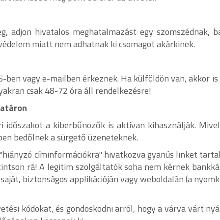
g, adjon hivatalos meghatalmazást egy szomszédnak, b
atvédelem miatt nem adhatnak ki csomagot akárkinek.
-ben vagy e-mailben érkeznek. Ha külföldön van, akkor is 
yakran csak 48-72 óra áll rendelkezésre!
határon
ári időszakot a kiberbűnözők is aktívan kihasználják. Miv
ben bedőlnek a sürgető üzeneteknek.
"hiányzó címinformációkra" hivatkozva gyanús linket tar
ntson rá! A legitim szolgáltatók soha nem kérnek bankká
 saját, biztonságos applikációján vagy weboldalán (a nyom
etési kódokat, és gondoskodni arról, hogy a várva várt nyá