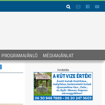




PROGRAMAJÁNLÓ
MÉDIAAJÁNLAT