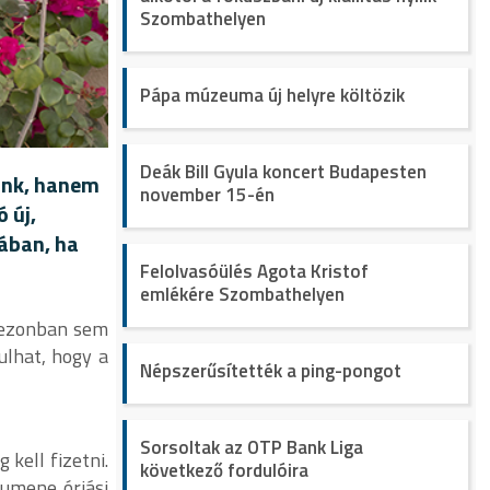
Szombathelyen
Pápa múzeuma új helyre költözik
Deák Bill Gyula koncert Budapesten
nünk, hanem
november 15-én
 új,
ában, ha
Felolvasóülés Agota Kristof
emlékére Szombathelyen
szezonban sem
ulhat, hogy a
Népszerűsítették a ping-pongot
Sorsoltak az OTP Bank Liga
kell fizetni.
következő fordulóira
lumene óriási