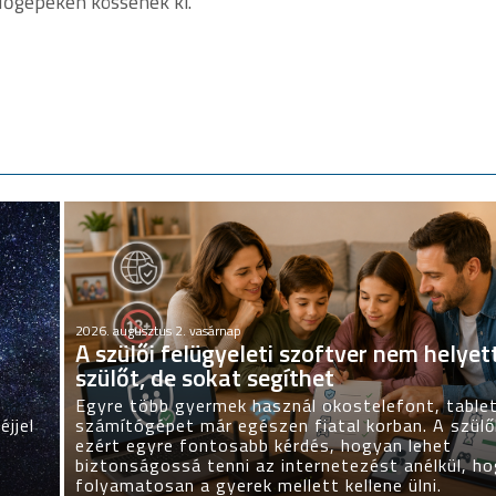
ülőgépeken kössenek ki.
2026. augusztus 2. vasárnap
A szülői felügyeleti szoftver nem helyett
szülőt, de sokat segíthet
Egyre több gyermek használ okostelefont, table
éjjel
számítógépet már egészen fiatal korban. A szül
a
ezért egyre fontosabb kérdés, hogyan lehet
biztonságossá tenni az internetezést anélkül, h
folyamatosan a gyerek mellett kellene ülni.