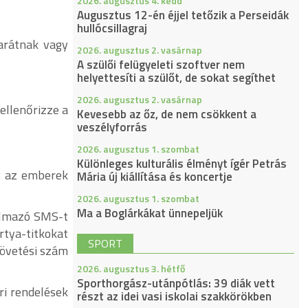
2026. augusztus 4. kedd
Augusztus 12-én éjjel tetőzik a Perseidák
hullócsillagraj
arátnak vagy
2026. augusztus 2. vasárnap
A szülői felügyeleti szoftver nem
helyettesíti a szülőt, de sokat segíthet
2026. augusztus 2. vasárnap
ellenőrizze a
Kevesebb az őz, de nem csökkent a
veszélyforrás
2026. augusztus 1. szombat
Különleges kulturális élményt ígér Petrás
el az emberek
Mária új kiállítása és koncertje
2026. augusztus 1. szombat
Ma a Boglárkákat ünnepeljük
talmazó SMS-t
rtya-titkokat
SPORT
követési szám
2026. augusztus 3. hétfő
Sporthorgász-utánpótlás: 39 diák vett
ri rendelések
részt az idei vasi iskolai szakkörökben