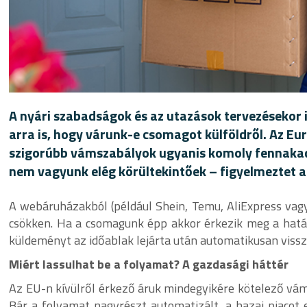
A nyári szabadságok és az utazások tervezésekor i
arra is, hogy várunk-e csomagot külföldről. Az Eu
szigorúbb vámszabályok ugyanis komoly fennakadá
nem vagyunk elég körültekintőek – figyelmeztet a
A webáruházakból (például Shein, Temu, AliExpress vag
csökken. Ha a csomagunk épp akkor érkezik meg a határ
küldeményt az időablak lejárta után automatikusan vissz
Miért lassulhat be a folyamat?
A gazdasági háttér
Az EU-n kívülről érkező áruk mindegyikére kötelező vámár
Bár a folyamat nagyrészt automatizált, a hazai piacot