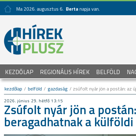
Ma 2026. augusztus 6.
Berta
napja van.
KEZDŐLAP
REGIONÁLIS HÍREK
BELFÖLD
NA
kezdőlap
/
belföld
/
gazdaság
/ zsúfolt nyár jön a postán: az 
2026. június 29. hétfő 13:15
Zsúfolt nyár jön a postán
beragadhatnak a külföld