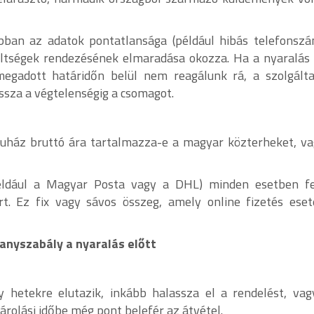
abban az adatok pontatlansága (például hibás telefonszá
öltségek rendezésének elmaradása okozza. Ha a nyaralás 
megadott határidőn belül nem reagálunk rá, a szolgálta
issza a végtelenségig a csomagot.
ruház bruttó ára tartalmazza-e a magyar közterheket, v
(például a Magyar Posta vagy a DHL) minden esetben f
ért. Ez fix vagy sávos összeg, amely online fizetés ese
ranyszabály a nyaralás előtt
y hetekre elutazik, inkább halassza el a rendelést, vag
árolási időbe még pont belefér az átvétel.