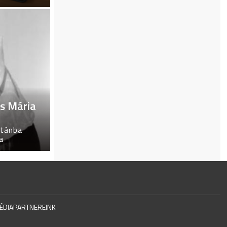
ás Mária
utánba
a
ÉDIAPARTNEREINK