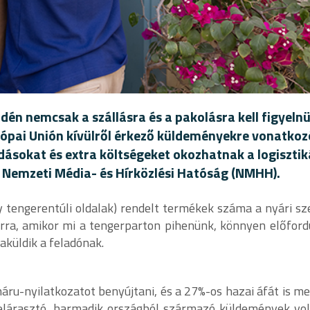
dén nemcsak a szállásra és a pakolásra kell figyel
rópai Unión kívülről érkező küldeményekre vonatkozó
sokat és extra költségeket okozhatnak a logisztik
 Nemzeti Média- és Hírközlési Hatóság (NMHH).
y tengerentúli oldalak) rendelt termékek száma a nyári 
ra, amikor mi a tengerparton pihenünk, könnyen előford
aküldik a feladónak.
u-nyilatkozatot benyújtani, és a 27%-os hazai áfát is meg 
 elárasztó, harmadik országból származó küldemények vo