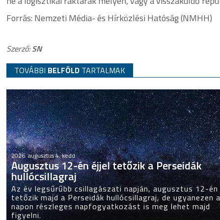
ne a logisztikai raktárak mélyén, vagy a visszaküldő rep
Forrás: Nemzeti Média- és Hírközlési Hatóság (NMHH)
Szerző:
SN
TOVÁBBI
BELFÖLD
TARTALMAK
2026. augusztus 4. kedd
Augusztus 12-én éjjel tetőzik a Perseidák
hullócsillagraj
Az év legsűrűbb csillagászati napján, augusztus 12-én 
tetőzik majd a Perseidák hullócsillagraj, de ugyanezen 
napon részleges napfogyatkozást is meg lehet majd
figyelni.