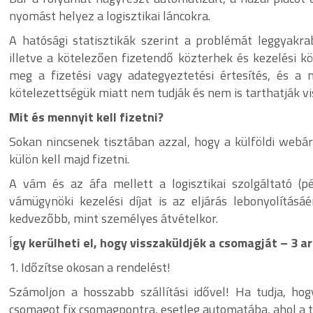
nyomást helyez a logisztikai láncokra.
A hatósági statisztikák szerint a problémát leggyakr
illetve a kötelezően fizetendő közterhek és kezelési k
meg a fizetési vagy adategyeztetési értesítés, és a 
kötelezettségük miatt nem tudják és nem is tarthatják v
Mit és mennyit kell fizetni?
Sokan nincsenek tisztában azzal, hogy a külföldi webá
külön kell majd fizetni.
A vám és az áfa mellett a logisztikai szolgáltató 
vámügynöki kezelési díjat is az eljárás lebonyolításá
kedvezőbb, mint személyes átvételkor.
Í
gy kerülheti el, hogy visszaküldjék a csomagját – 3 a
1. Időzítse okosan a rendelést!
Számoljon a hosszabb szállítási idővel! Ha tudja, hog
csomagot fix csomagpontra, esetleg automatába, ahol a t