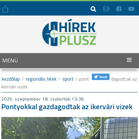




MENÜ
kezdőlap
/
regionális hírek
/
sport
/ pontyokkal gazdagodtak az
ikervári vizek
2025. szeptember 18. csütörtök 13:36
Pontyokkal gazdagodtak az ikervári vizek