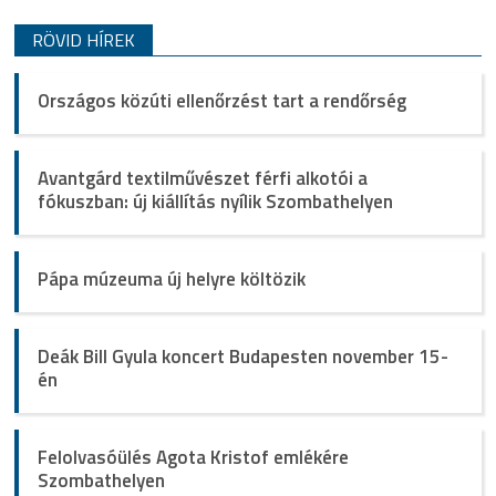
RÖVID HÍREK
Országos közúti ellenőrzést tart a rendőrség
Avantgárd textilművészet férfi alkotói a
fókuszban: új kiállítás nyílik Szombathelyen
Pápa múzeuma új helyre költözik
Deák Bill Gyula koncert Budapesten november 15-
én
Felolvasóülés Agota Kristof emlékére
Szombathelyen