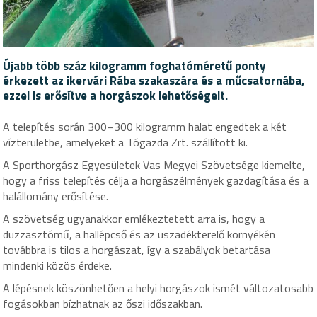
Újabb több száz kilogramm foghatóméretű ponty
érkezett az ikervári Rába szakaszára és a műcsatornába,
ezzel is erősítve a horgászok lehetőségeit.
A telepítés során 300–300 kilogramm halat engedtek a két
vízterületbe, amelyeket a Tógazda Zrt. szállított ki.
A Sporthorgász Egyesületek Vas Megyei Szövetsége kiemelte,
hogy a friss telepítés célja a horgászélmények gazdagítása és a
halállomány erősítése.
A szövetség ugyanakkor emlékeztetett arra is, hogy a
duzzasztómű, a hallépcső és az uszadékterelő környékén
továbbra is tilos a horgászat, így a szabályok betartása
mindenki közös érdeke.
A lépésnek köszönhetően a helyi horgászok ismét változatosabb
fogásokban bízhatnak az őszi időszakban.