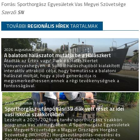
Forrás: Sporthorgász Egyesületek Vas Megyei Szövetsége
Szerző:
SN
TOVÁBBI
REGIONÁLIS HÍREK
TARTALMAK
2026. augusztus 4. kedd
A balatoni halászatot mutatja be a Halászkert
Átadták az Érték vagy! Park és Halászkertet
Vonyarcvashegyen. A Süllő II halászhajóból kialakított
interaktív attrakció célja, hogy bemutassa a balatoni
halászat múltját, hogy a jövő generációja is
megismerkedhessen ennek a régi tevékenységnek a
fontosságával.
2026. augusztus 3. hétfő
Sporthorgász-utánpótlás: 39 diák vett részt az idei
vasi iskolai szakkörökben
Lezárult a 2025/2026-os tanév sporthorgász szakköri
programja Vas vármegyében. A Sporthorgász Egyesületek
Vas Megyei Szövetsége a Magyar Országos Horgász
Szövetség (MOHOSZ) Horgászutánpótlás-nevelési és
Oktatási Programjának (HUNOP) támogatásával sze