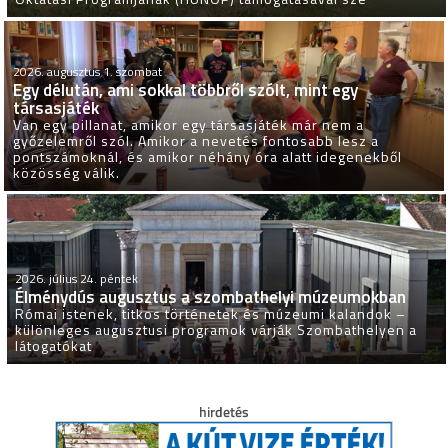
2026. augusztus 1. szombat
Egy délután, ami sokkal többről szólt, mint egy
társasjáték
Van egy pillanat, amikor egy társasjáték már nem a
győzelemről szól. Amikor a nevetés fontosabb lesz a
pontszámoknál, és amikor néhány óra alatt idegenekből
közösség válik.
2026. július 24. péntek
Élménydús augusztus a szombathelyi múzeumokban
Római istenek, titkos történetek és múzeumi kalandok –
különleges augusztusi programok várják Szombathelyen a
látogatókat