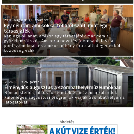
2026. augusztus 1. szombat
Egy délután, ami sokkal többről szólt, mint egy
társasjáték
Van egy pillanat, amikor egy társasjáték már nem a
győzelemről szól. Amikor a nevetés fontosabb lesz a
pontszámoknál, és amikor néhány óra alatt idegenekből
közösség válik.
2026. július 24. péntek
Élménydús augusztus a szombathelyi múzeumokban
Római istenek, titkos történetek és múzeumi kalandok –
különleges augusztusi programok várják Szombathelyen a
látogatókat