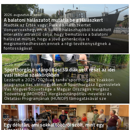
2026. augusztus 4. kedd
A balatoni halászatot mutatja be a Halászkert
Átadták az Érték vagy! Park és Halászkertet
Vonyarcvashegyen. A Süllő II halászhajóból kialakított
interaktív attrakció célja, hogy bemutassa a balatoni
halászat múltját, hogy a jövő generációja is
megismerkedhessen ennek a régi tevékenységnek a
fontosságával.
2026. augusztus 3. hétfő
Sporthorgász-utánpótlás: 39 diák vett részt az idei
vasi iskolai szakkörökben
Lezárult a 2025/2026-os tanév sporthorgász szakköri
programja Vas vármegyében. A Sporthorgász Egyesületek
Vas Megyei Szövetsége a Magyar Országos Horgász
Szövetség (MOHOSZ) Horgászutánpótlás-nevelési és
Oktatási Programjának (HUNOP) támogatásával sze
2026. augusztus 1. szombat
Egy délután, ami sokkal többről szólt, mint egy
társasjáték