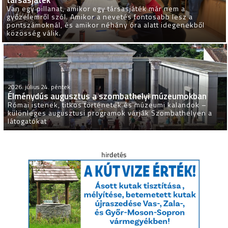
Van egy pillanat, amikor egy társasjáték már nem a
győzelemről szól. Amikor a nevetés fontosabb lesz a
pontszámoknál, és amikor néhány óra alatt idegenekből
közösség válik.
2026. július 24. péntek
Élménydús augusztus a szombathelyi múzeumokban
Római istenek, titkos történetek és múzeumi kalandok –
különleges augusztusi programok várják Szombathelyen a
látogatókat