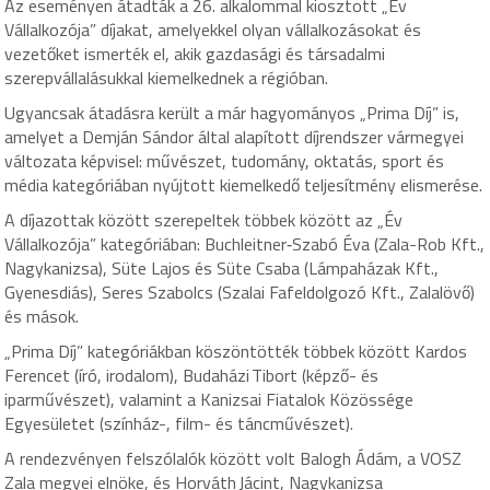
Az eseményen átadták a 26. alkalommal kiosztott „Év
Vállalkozója” díjakat, amelyekkel olyan vállalkozásokat és
vezetőket ismerték el, akik gazdasági és társadalmi
szerepvállalásukkal kiemelkednek a régióban.
Ugyancsak átadásra került a már hagyományos „Prima Díj” is,
amelyet a Demján Sándor által alapított díjrendszer vármegyei
változata képvisel: művészet, tudomány, oktatás, sport és
média kategóriában nyújtott kiemelkedő teljesítmény elismerése.
A díjazottak között szerepeltek többek között az „Év
Vállalkozója” kategóriában: Buchleitner‑Szabó Éva (Zala-Rob Kft.,
Nagykanizsa), Süte Lajos és Süte Csaba (Lámpaházak Kft.,
Gyenesdiás), Seres Szabolcs (Szalai Fafeldolgozó Kft., Zalalövő)
és mások.
„Prima Díj” kategóriákban köszöntötték többek között Kardos
Ferencet (író, irodalom), Budaházi Tibort (képző- és
iparművészet), valamint a Kanizsai Fiatalok Közössége
Egyesületet (színház-, film- és táncművészet).
A rendezvényen felszólalók között volt Balogh Ádám, a VOSZ
Zala megyei elnöke, és Horváth Jácint, Nagykanizsa