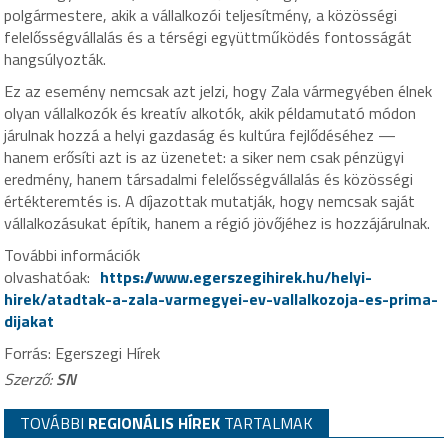
polgármestere, akik a vállalkozói teljesítmény, a közösségi
felelősségvállalás és a térségi együttműködés fontosságát
hangsúlyozták.
Ez az esemény nemcsak azt jelzi, hogy Zala vármegyében élnek
olyan vállalkozók és kreatív alkotók, akik példamutató módon
járulnak hozzá a helyi gazdaság és kultúra fejlődéséhez —
hanem erősíti azt is az üzenetet: a siker nem csak pénzügyi
eredmény, hanem társadalmi felelősségvállalás és közösségi
értékteremtés is. A díjazottak mutatják, hogy nemcsak saját
vállalkozásukat építik, hanem a régió jövőjéhez is hozzájárulnak.
További információk
olvashatóak:
https://www.egerszegihirek.hu/helyi-
hirek/atadtak-a-zala-varmegyei-ev-vallalkozoja-es-prima-
dijakat
Forrás: Egerszegi Hírek
Szerző:
SN
TOVÁBBI
REGIONÁLIS HÍREK
TARTALMAK