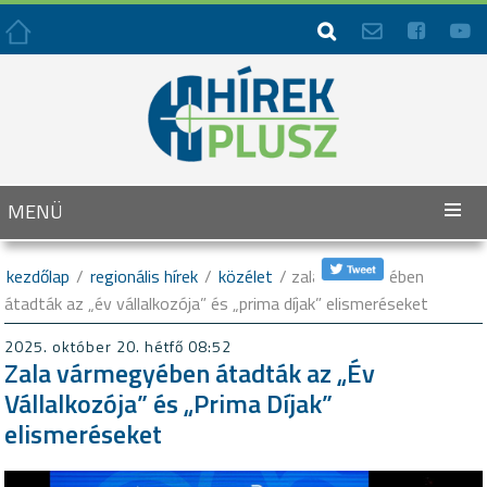




MENÜ
kezdőlap
/
regionális hírek
/
közélet
/ zala vármegyében
átadták az „év vállalkozója” és „prima díjak” elismeréseket
2025. október 20. hétfő 08:52
Zala vármegyében átadták az „Év
Vállalkozója” és „Prima Díjak”
elismeréseket