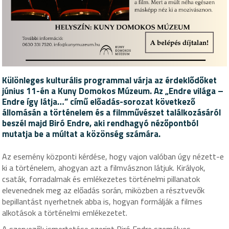
Különleges kulturális programmal várja az érdeklődőket
június 11-én a Kuny Domokos Múzeum. Az „Endre világa –
Endre így látja…” című előadás-sorozat következő
állomásán a történelem és a filmművészet találkozásáról
beszél majd Biró Endre, aki rendhagyó nézőpontból
mutatja be a múltat a közönség számára.
Az esemény központi kérdése, hogy vajon valóban úgy nézett-e
ki a történelem, ahogyan azt a filmvásznon látjuk. Királyok,
csaták, forradalmak és emlékezetes történelmi pillanatok
elevenednek meg az előadás során, miközben a résztvevők
bepillantást nyerhetnek abba is, hogyan formálják a filmes
alkotások a történelmi emlékezetet.
A szervezők ismertetése szerint Biró Endre személyes