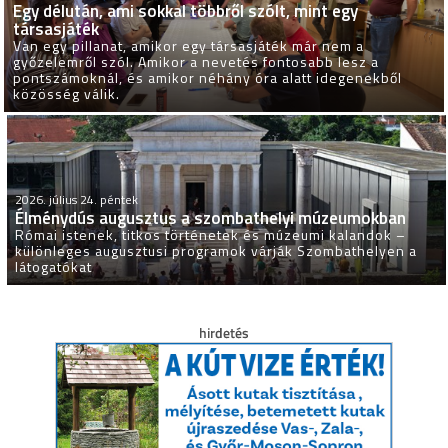
Egy délután, ami sokkal többről szólt, mint egy
társasjáték
Van egy pillanat, amikor egy társasjáték már nem a
győzelemről szól. Amikor a nevetés fontosabb lesz a
pontszámoknál, és amikor néhány óra alatt idegenekből
közösség válik.
2026. július 24. péntek
Élménydús augusztus a szombathelyi múzeumokban
Római istenek, titkos történetek és múzeumi kalandok –
különleges augusztusi programok várják Szombathelyen a
látogatókat