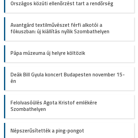
Országos közúti ellenőrzést tart a rendőrség
Avantgárd textilművészet férfi alkotói a
fókuszban: új kiállítás nyílik Szombathelyen
Pápa múzeuma új helyre költözik
Deák Bill Gyula koncert Budapesten november 15-
én
Felolvasóülés Agota Kristof emlékére
Szombathelyen
Népszerűsítették a ping-pongot