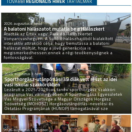
TOVÁBBI
REGIONÁLIS HÍREK
TARTALMAK
2026. augusztus 4. kedd
A balatoni halászatot mutatja be a Halászkert
Átadták az Érték vagy! Park és Halászkertet
Vonyarcvashegyen. A Süllő II halászhajóból kialakított
interaktív attrakció célja, hogy bemutassa a balatoni
halászat múltját, hogy a jövő generációja is
megismerkedhessen ennek a régi tevékenységnek a
fontosságával.
2026. augusztus 3. hétfő
Sporthorgász-utánpótlás: 39 diák vett részt az idei
vasi iskolai szakkörökben
Lezárult a 2025/2026-os tanév sporthorgász szakköri
programja Vas vármegyében. A Sporthorgász Egyesületek
Vas Megyei Szövetsége a Magyar Országos Horgász
Szövetség (MOHOSZ) Horgászutánpótlás-nevelési és
Oktatási Programjának (HUNOP) támogatásával sze
2026. augusztus 1. szombat