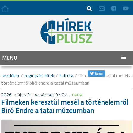




MENÜ
kezdőlap
/
regionális hírek
/
kultúra
/ filmeken keresztül mesél a
történelemről biró endre a tatai múzeumban
2026. május 31. vasárnap 07:07 -
TATA
Filmeken keresztül mesél a történelemről
Biró Endre a tatai múzeumban