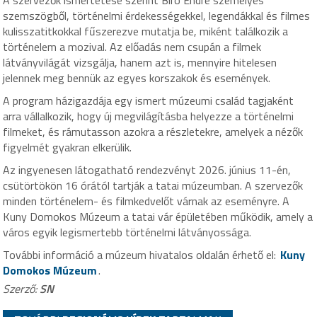
szemszögből, történelmi érdekességekkel, legendákkal és filmes
kulisszatitkokkal fűszerezve mutatja be, miként találkozik a
történelem a mozival. Az előadás nem csupán a filmek
látványvilágát vizsgálja, hanem azt is, mennyire hitelesen
jelennek meg bennük az egyes korszakok és események.
A program házigazdája egy ismert múzeumi család tagjaként
arra vállalkozik, hogy új megvilágításba helyezze a történelmi
filmeket, és rámutasson azokra a részletekre, amelyek a nézők
figyelmét gyakran elkerülik.
Az ingyenesen látogatható rendezvényt 2026. június 11-én,
csütörtökön 16 órától tartják a tatai múzeumban. A szervezők
minden történelem- és filmkedvelőt várnak az eseményre. A
Kuny Domokos Múzeum a tatai vár épületében működik, amely a
város egyik legismertebb történelmi látványossága.
További információ a múzeum hivatalos oldalán érhető el:
Kuny
Domokos Múzeum
.
Szerző:
SN