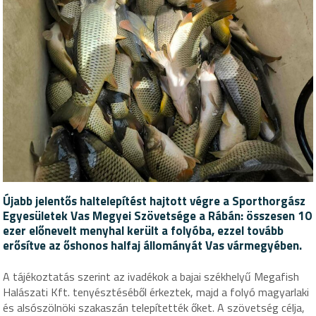
Újabb jelentős haltelepítést hajtott végre a Sporthorgász
Egyesületek Vas Megyei Szövetsége a Rábán: összesen 10
ezer előnevelt menyhal került a folyóba, ezzel tovább
erősítve az őshonos halfaj állományát Vas vármegyében.
A tájékoztatás szerint az ivadékok a bajai székhelyű Megafish
Halászati Kft. tenyésztéséből érkeztek, majd a folyó magyarlaki
és alsószölnöki szakaszán telepítették őket. A szövetség célja,