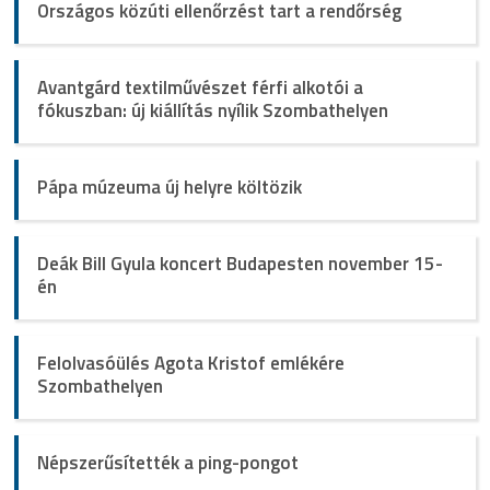
Országos közúti ellenőrzést tart a rendőrség
Avantgárd textilművészet férfi alkotói a
fókuszban: új kiállítás nyílik Szombathelyen
Pápa múzeuma új helyre költözik
Deák Bill Gyula koncert Budapesten november 15-
én
Felolvasóülés Agota Kristof emlékére
Szombathelyen
Népszerűsítették a ping-pongot