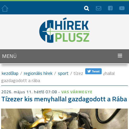




MENÜ
kezdőlap
/
regionális hírek
/
sport
/ tízezer kis menyhallal
gazdagodott a rába
2026. május 11. hétfő 07:08 -
VAS VÁRMEGYE
Tízezer kis menyhallal gazdagodott a Rába