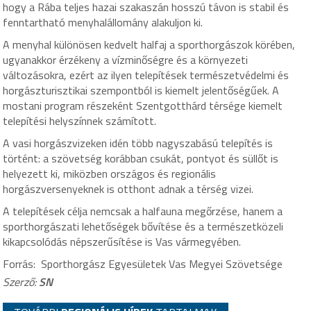
hogy a Rába teljes hazai szakaszán hosszú távon is stabil és
fenntartható menyhalállomány alakuljon ki.
A menyhal különösen kedvelt halfaj a sporthorgászok körében,
ugyanakkor érzékeny a vízminőségre és a környezeti
változásokra, ezért az ilyen telepítések természetvédelmi és
horgászturisztikai szempontból is kiemelt jelentőségűek. A
mostani program részeként Szentgotthárd térsége kiemelt
telepítési helyszínnek számított.
A vasi horgászvizeken idén több nagyszabású telepítés is
történt: a szövetség korábban csukát, pontyot és süllőt is
helyezett ki, miközben országos és regionális
horgászversenyeknek is otthont adnak a térség vizei.
A telepítések célja nemcsak a halfauna megőrzése, hanem a
sporthorgászati lehetőségek bővítése és a természetközeli
kikapcsolódás népszerűsítése is Vas vármegyében.
Forrás: Sporthorgász Egyesületek Vas Megyei Szövetsége
Szerző:
SN