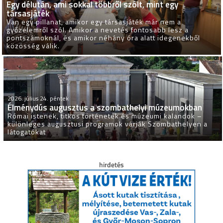
Egy délután, ami sokkal többről szólt, mint egy
társasjáték
Van egy pillanat, amikor egy társasjáték már nem a
győzelemről szól. Amikor a nevetés fontosabb lesz a
pontszámoknál, és amikor néhány óra alatt idegenekből
közösség válik.
2026. július 24. péntek
Élménydús augusztus a szombathelyi múzeumokban
Római istenek, titkos történetek és múzeumi kalandok –
különleges augusztusi programok várják Szombathelyen a
látogatókat