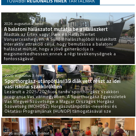
TOVÁBBI
REGIONÁLIS HÍREK
TARTALMAK
2026. augusztus 4. kedd
A balatoni halászatot mutatja be a Halászkert
Átadták az Érték vagy! Park és Halászkertet
Vonyarcvashegyen. A Süllő II halászhajóból kialakított
interaktív attrakció célja, hogy bemutassa a balatoni
halászat múltját, hogy a jövő generációja is
megismerkedhessen ennek a régi tevékenységnek a
fontosságával.
2026. augusztus 3. hétfő
Sporthorgász-utánpótlás: 39 diák vett részt az idei
vasi iskolai szakkörökben
Lezárult a 2025/2026-os tanév sporthorgász szakköri
programja Vas vármegyében. A Sporthorgász Egyesületek
Vas Megyei Szövetsége a Magyar Országos Horgász
Szövetség (MOHOSZ) Horgászutánpótlás-nevelési és
Oktatási Programjának (HUNOP) támogatásával sze
2026. augusztus 1. szombat