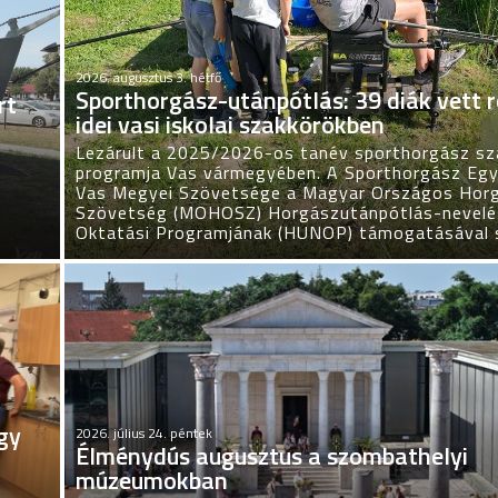
2026. augusztus 3. hétfő
Sporthorgász-utánpótlás: 39 diák vett r
rt
idei vasi iskolai szakkörökben
Lezárult a 2025/2026-os tanév sporthorgász sz
programja Vas vármegyében. A Sporthorgász Egy
Vas Megyei Szövetsége a Magyar Országos Hor
Szövetség (MOHOSZ) Horgászutánpótlás-nevelé
Oktatási Programjának (HUNOP) támogatásával 
egy
2026. július 24. péntek
Élménydús augusztus a szombathelyi
múzeumokban