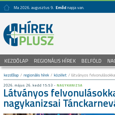
Ma 2026. augusztus 9.
Emőd
napja van.
KEZDŐLAP
REGIONÁLIS HÍREK
BELFÖLD
NA
kezdőlap
/
regionális hírek
/
közélet
/ látványos felvonulásokkal
2026. május 26. kedd 15:53 -
NAGYKANIZSA
Látványos felvonulásokka
nagykanizsai Tánckarnev