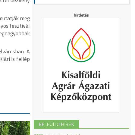
 a rendezvény
 mutatják meg
yos fesztivál
 legnagyobbak
elvárosban. A
ári is fellép
BELFÖLDI HÍREK