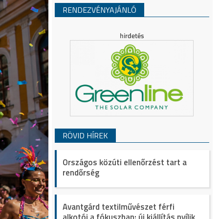
RENDEZVÉNYAJÁNLÓ
RÖVID HÍREK
Országos közúti ellenőrzést tart a
rendőrség
Avantgárd textilművészet férfi
alkotói a fókuszban: új kiállítás nyílik