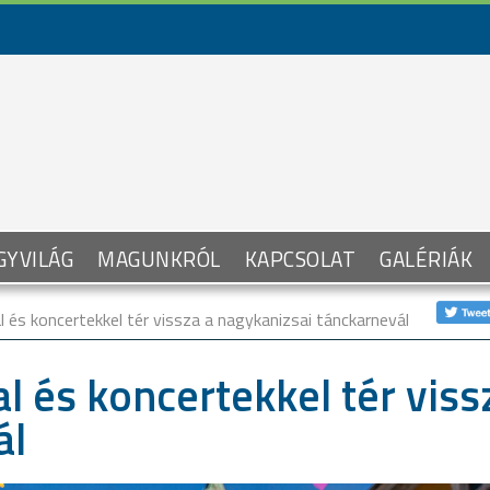
GYVILÁG
MAGUNKRÓL
KAPCSOLAT
GALÉRIÁK
 és koncertekkel tér vissza a nagykanizsai tánckarnevál
l és koncertekkel tér viss
ál