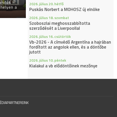
landok –
2026. július 20. hétfő
helyen a
Puskás Norbert a MOHOSZ új elnöke
2026. július 18. szombat
Szoboszlai meghosszabbította
szerződését a Liverpoollal
2026. július 16. csütörtök
Vb-2026 - A címvédő Argentína a hajrában
fordított az angolok ellen, és a döntőbe
jutott
2026. július 10. péntek
Kialakul a vb elődöntőinek mezőnye
ÉDIAPARTNEREINK