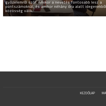
győzelemről szól. Amikor a nevetés fontosabb lesz a
pontszámoknál, és amikor néhány óra alatt idegenekbő
közösség válik.
KEZDŐLAP
MA