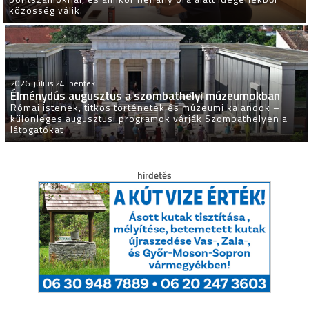
közösség válik.
2026. július 24. péntek
Élménydús augusztus a szombathelyi múzeumokban
Római istenek, titkos történetek és múzeumi kalandok –
különleges augusztusi programok várják Szombathelyen a
látogatókat