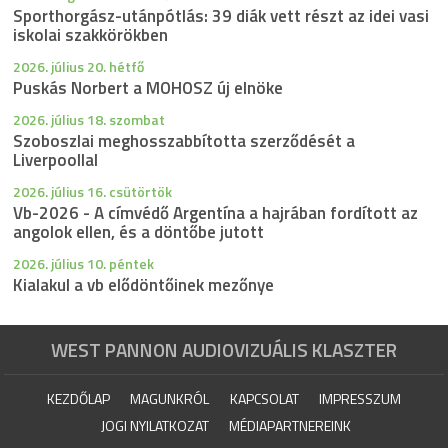
Sporthorgász-utánpótlás: 39 diák vett részt az idei vasi
iskolai szakkörökben
2026. július 20. hétfő
Puskás Norbert a MOHOSZ új elnöke
2026. július 18. szombat
Szoboszlai meghosszabbította szerződését a
Liverpoollal
2026. július 16. csütörtök
Vb-2026 - A címvédő Argentína a hajrában fordított az
angolok ellen, és a döntőbe jutott
2026. július 10. péntek
Kialakul a vb elődöntőinek mezőnye
WEST PANNON AUDIOVIZUÁLIS KLASZTER
KEZDŐLAP
MAGUNKRÓL
KAPCSOLAT
IMPRESSZUM
JOGI NYILATKOZAT
MÉDIAPARTNEREINK