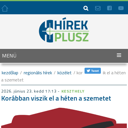




MENÜ
kezdőlap
/
regionális hírek
/
közélet
/ korábban viszik el a héten
a szemetet
2026. június 23. kedd 17:13 -
KESZTHELY
Korábban viszik el a héten a szemetet