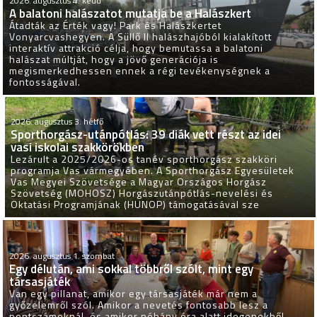
2026. augusztus 4. kedd
A balatoni halászatot mutatja be a Halászkert
Átadták az Érték vagy! Park és Halászkertet
Vonyarcvashegyen. A Süllő II halászhajóból kialakított
interaktív attrakció célja, hogy bemutassa a balatoni
halászat múltját, hogy a jövő generációja is
megismerkedhessen ennek a régi tevékenységnek a
fontosságával.
2026. augusztus 3. hétfő
Sporthorgász-utánpótlás: 39 diák vett részt az idei
vasi iskolai szakkörökben
Lezárult a 2025/2026-os tanév sporthorgász szakköri
programja Vas vármegyében. A Sporthorgász Egyesületek
Vas Megyei Szövetsége a Magyar Országos Horgász
Szövetség (MOHOSZ) Horgászutánpótlás-nevelési és
Oktatási Programjának (HUNOP) támogatásával sze
2026. augusztus 1. szombat
Egy délután, ami sokkal többről szólt, mint egy
társasjáték
Van egy pillanat, amikor egy társasjáték már nem a
győzelemről szól. Amikor a nevetés fontosabb lesz a
pontszámoknál, és amikor néhány óra alatt idegenekből