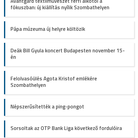
Avantgárd textilművészet férfi alkotói a
fókuszban: új kiállítás nyílik Szombathelyen
Pápa múzeuma új helyre költözik
Deák Bill Gyula koncert Budapesten november 15-
én
Felolvasóülés Agota Kristof emlékére
Szombathelyen
Népszerűsítették a ping-pongot
Sorsoltak az OTP Bank Liga következő fordulóira