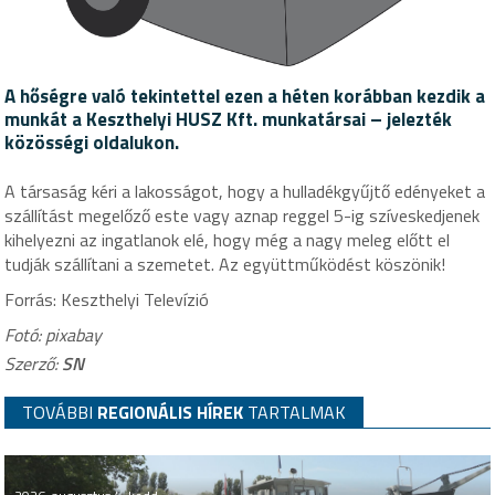
A hőségre való tekintettel ezen a héten korábban kezdik a
munkát a Keszthelyi HUSZ Kft. munkatársai – jelezték
közösségi oldalukon.
A társaság kéri a lakosságot, hogy a hulladékgyűjtő edényeket a
szállítást megelőző este vagy aznap reggel 5-ig szíveskedjenek
kihelyezni az ingatlanok elé, hogy még a nagy meleg előtt el
tudják szállítani a szemetet. Az együttműködést köszönik!
Forrás: Keszthelyi Televízió
Fotó: pixabay
Szerző:
SN
TOVÁBBI
REGIONÁLIS HÍREK
TARTALMAK