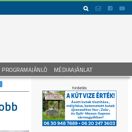




PROGRAMAJÁNLÓ
MÉDIAAJÁNLAT
n
yobb