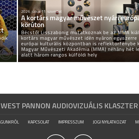
2026. július 11. szombat
A kortárs magyar művészet nyári európ
körúton
tt
Bécstől Lisszabonig mutatkoznak be az MMA kiáll
odik
kortárs magyar művészet idén nyáron egyszerre
európai kulturális központban is reflektorfénybe k
Magyar Művészeti Akadémia (MMA) néhány hét l
alatt három rangos külföldi hely
WEST PANNON AUDIOVIZUÁLIS KLASZTER
GUNKRÓL
KAPCSOLAT
IMPRESSZUM
JOGI NYILATKOZAT
M