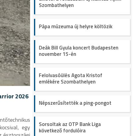
Szombathelyen
Pápa múzeuma új helyre költözik
Deák Bill Gyula koncert Budapesten
november 15-én
Felolvasóülés Agota Kristof
emlékére Szombathelyen
arrior 2026
Népszerűsítették a ping-pongot
ntőtechnikus
Sorsoltak az OTP Bank Liga
ocsival, egy
következő fordulóira
z észtországi