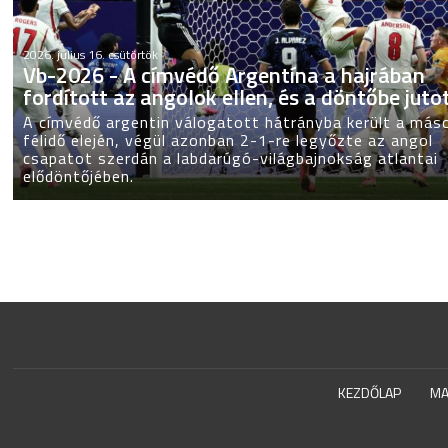
2026. július 16. csütörtök
Vb-2026 - A címvédő Argentína a hajrában
fordított az angolok ellen, és a döntőbe juto
A címvédő argentin válogatott hátrányba került a más
félidő elején, végül azonban 2-1-re legyőzte az angol
csapatot szerdán a labdarúgó-világbajnokság atlantai
elődöntőjében.
KEZDŐLAP
MA