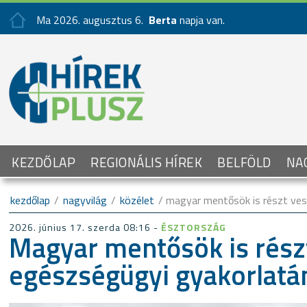
Ma 2026. augusztus 6.
Berta
napja van.
KEZDŐLAP
REGIONÁLIS HÍREK
BELFÖLD
NA
kezdőlap
/
nagyvilág
/
közélet
/ magyar mentősök is részt ve
2026. június 17. szerda 08:16 -
ÉSZTORSZÁG
Magyar mentősök is rész
egészségügyi gyakorlatá