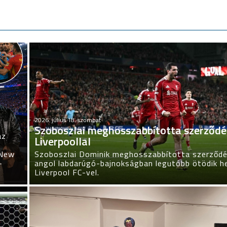
2026. július 18. szombat
Szoboszlai meghosszabbította szerződé
az
Liverpoollal
 New
Szoboszlai Dominik meghosszabbította szerződé
–
angol labdarúgó-bajnokságban legutóbb ötödik h
Liverpool FC-vel.