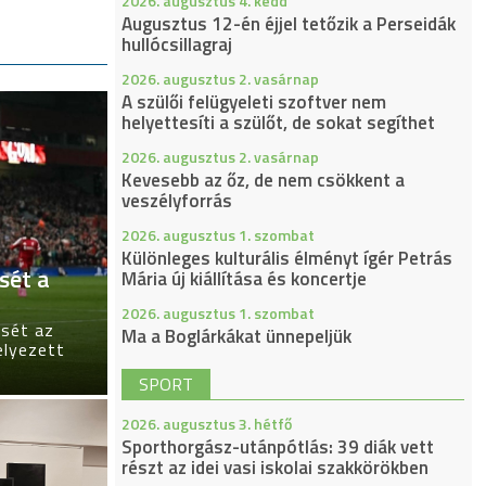
2026. augusztus 4. kedd
Augusztus 12-én éjjel tetőzik a Perseidák
hullócsillagraj
2026. augusztus 2. vasárnap
A szülői felügyeleti szoftver nem
helyettesíti a szülőt, de sokat segíthet
2026. augusztus 2. vasárnap
Kevesebb az őz, de nem csökkent a
veszélyforrás
2026. augusztus 1. szombat
Különleges kulturális élményt ígér Petrás
sét a
Mária új kiállítása és koncertje
2026. augusztus 1. szombat
sét az
Ma a Boglárkákat ünnepeljük
elyezett
SPORT
2026. augusztus 3. hétfő
Sporthorgász-utánpótlás: 39 diák vett
részt az idei vasi iskolai szakkörökben