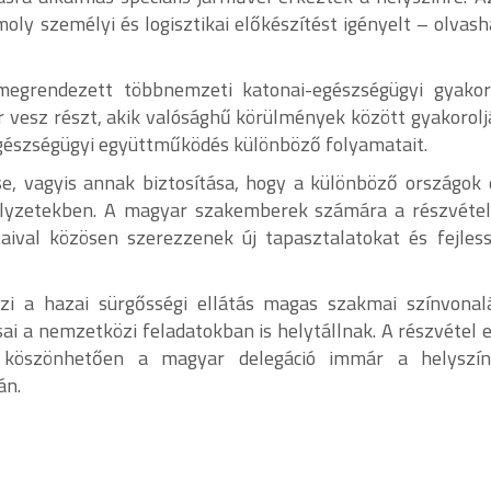
oly személyi és logisztikai előkészítést igényelt – olva
grendezett többnemzeti katonai-egészségügyi gyakorl
 vesz részt, akik valósághű körülmények között gyakorol
 egészségügyi együttműködés különböző folyamatait.
tése, vagyis annak biztosítása, hogy a különböző országok
elyzetekben. A magyar szakemberek számára a részvétel
ival közösen szerezzenek új tapasztalatokat és fejles
zi a hazai sürgősségi ellátás magas szakmai színvonal
ai a nemzetközi feladatokban is helytállnak. A részvétel 
 köszönhetően a magyar delegáció immár a helyszíne
án.