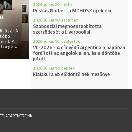
2026. július 20. hétfő
Puskás Norbert a MOHOSZ új elnöke
ai
2026. július 18. szombat
Szoboszlai meghosszabbította
ításai A
szerződését a Liverpoollal
 több
erül. A
2026. július 16. csütörtök
eforgása
Vb-2026 - A címvédő Argentína a hajrában
fordított az angolok ellen, és a döntőbe
jutott
2026. július 10. péntek
Kialakul a vb elődöntőinek mezőnye
ÉDIAPARTNEREINK