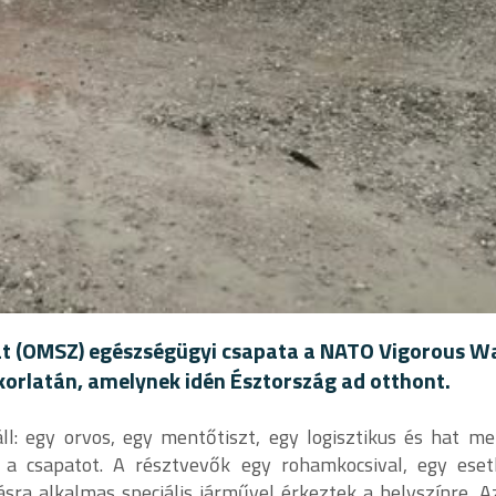
at (OMSZ) egészségügyi csapata a NATO Vigorous W
orlatán, amelynek idén Észtország ad otthont.
l: egy orvos, egy mentőtiszt, egy logisztikus és hat me
 a csapatot. A résztvevők egy rohamkocsival, egy esetk
sra alkalmas speciális járművel érkeztek a helyszínre. A