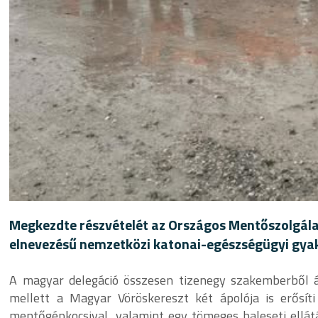
Megkezdte részvételét az Országos Mentőszolgál
elnevezésű nemzetközi katonai-egészségügyi gyak
A magyar delegáció összesen tizenegy szakemberből ál
mellett a Magyar Vöröskereszt két ápolója is erősíti
mentőgépkocsival, valamint egy tömeges baleseti ellátá