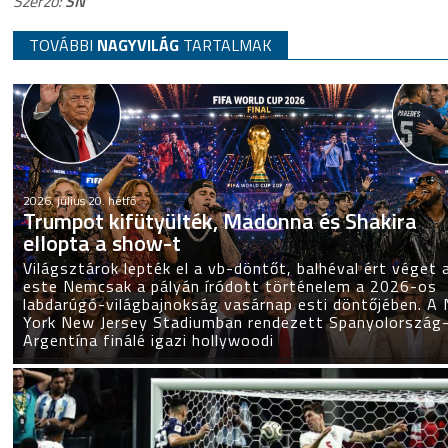
Szerző:
SN
TOVÁBBI
NAGYVILÁG
TARTALMAK
2026. július 20. hétfő
Trumpot kifütyülték, Madonna és Shakira
ellopta a show-t
Világsztárok lepték el a vb-döntőt, balhéval ért véget 
este Nemcsak a pályán íródott történelem a 2026-os
labdarúgó-világbajnokság vasárnap esti döntőjében. A
York New Jersey Stadiumban rendezett Spanyolország
Argentína finálé igazi hollywoodi