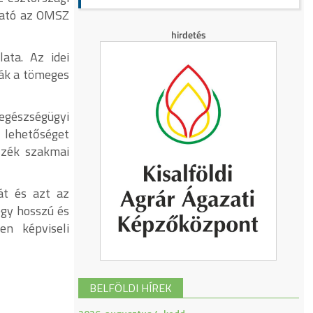
sható az OMSZ
ata. Az idei
ják a tömeges
 egészségügyi
 lehetőséget
szék szakmai
át és azt az
egy hosszú és
n képviseli
BELFÖLDI HÍREK