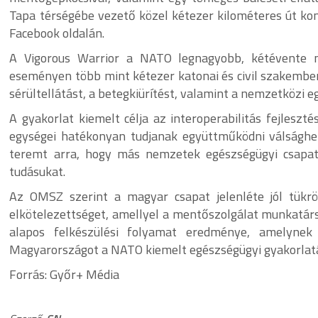
Tapa térségébe vezető közel kétezer kilométeres út kom
Facebook oldalán.
A Vigorous Warrior a NATO legnagyobb, kétévente me
eseményen több mint kétezer katonai és civil szakember
sérültellátást, a betegkiürítést, valamint a nemzetközi
A gyakorlat kiemelt célja az interoperabilitás fejlesz
egységei hatékonyan tudjanak együttműködni válságh
teremt arra, hogy más nemzetek egészségügyi csapata
tudásukat.
Az OMSZ szerint a magyar csapat jelenléte jól tükrö
elkötelezettséget, amellyel a mentőszolgálat munkatárs
alapos felkészülési folyamat eredménye, amelynek
Magyarországot a NATO kiemelt egészségügyi gyakorlat
Forrás: Győr+ Média