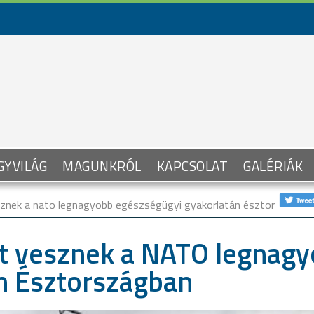
GYVILÁG
MAGUNKRÓL
KAPCSOLAT
GALÉRIÁK
sznek a nato legnagyobb egészségügyi gyakorlatán észtországba
t vesznek a NATO legnag
n Észtországban