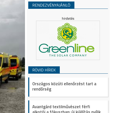
RENDEZVÉNYAJÁNLÓ
RÖVID HÍREK
Országos közúti ellenőrzést tart a
rendőrség
Avantgárd textilművészet férfi
alkotói a fókuszban: új kiállítás nyílik