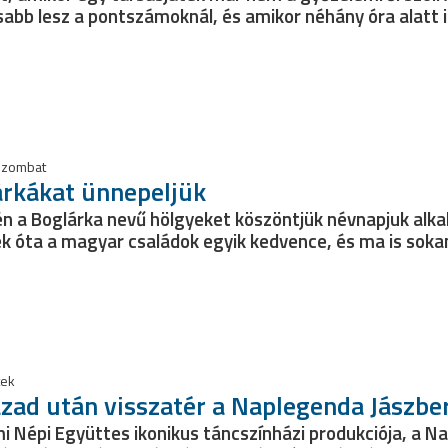
abb lesz a pontszámoknál, és amikor néhány óra alatt
.
 szombat
árkákat ünnepeljük
n a Boglárka nevű hölgyeket köszöntjük névnapjuk alka
k óta a magyar családok egyik kedvence, és ma is sokan
tek
zad után visszatér a Naplegenda Jászbe
i Népi Együttes ikonikus táncszínházi produkciója, a 