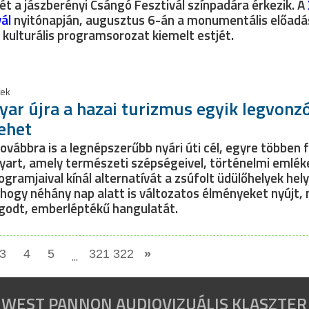
ét a jászberényi Csángó Fesztivál színpadára érkezik. A
vál
nyitónapján, augusztus 6-án a monumentális előadá
kulturális programsorozat kiemelt estjét.
tek
ar újra a hazai turizmus egyik legvonz
lehet
ovábbra is a legnépszerűbb nyári úti cél, egyre többen f
yart, amely természeti szépségeivel, történelmi emléke
gramjaival kínál alternatívát a zsúfolt üdülőhelyek hely
 hogy néhány nap alatt is változatos élményeket nyújt,
godt, emberléptékű hangulatát.
3
4
5
...
321
322
»
WEST PANNON AUDIOVIZUÁLIS KLASZTER