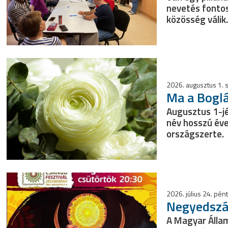
nevetés fontos
közösség válik
2026. augusztus 1.
Ma a Bogl
Augusztus 1-jé
név hosszú éve
országszerte.
2026. július 24. pén
Negyedszá
A Magyar Állam