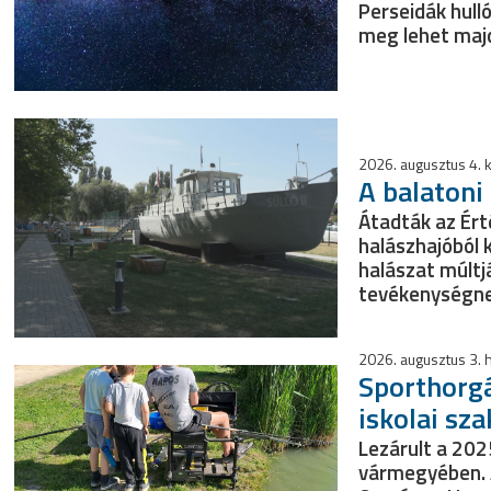
Perseidák hull
meg lehet majd
2026. augusztus 4.
A balatoni
Átadták az Ért
halászhajóból k
halászat múltj
tevékenységne
2026. augusztus 3. 
Sporthorgá
iskolai sz
Lezárult a 20
vármegyében.