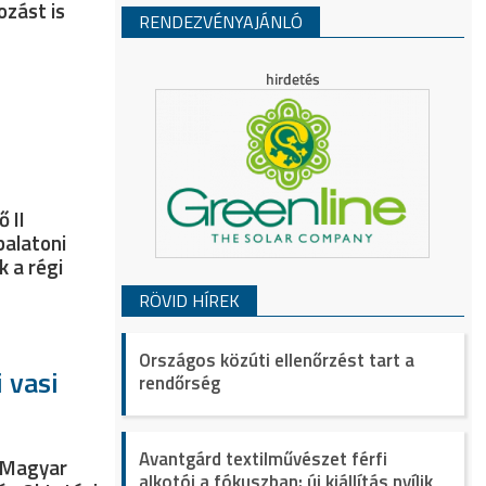
ozást is
RENDEZVÉNYAJÁNLÓ
 II
balatoni
 a régi
RÖVID HÍREK
Országos közúti ellenőrzést tart a
 vasi
rendőrség
Avantgárd textilművészet férfi
 Magyar
alkotói a fókuszban: új kiállítás nyílik