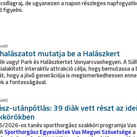
ócsillagraj, de ugyanezen a napon részleges napfogyatk
 figyelni.
 kedd
 halászatot mutatja be a Halászkert
ék vagy! Park és Halászkertet Vonyarcvashegyen. A Süllő
ialakított interaktív attrakció célja, hogy bemutassa a 
át, hogy a jövő generációja is megismerkedhessen ennek
k a fontosságával.
hétfő
sz-utánpótlás: 39 diák vett részt az idei
akkörökben
25/2026-os tanév sporthorgász szakköri programja Vas
 A
Sporthorgász Egyesületek Vas Megyei Szövetsége
a