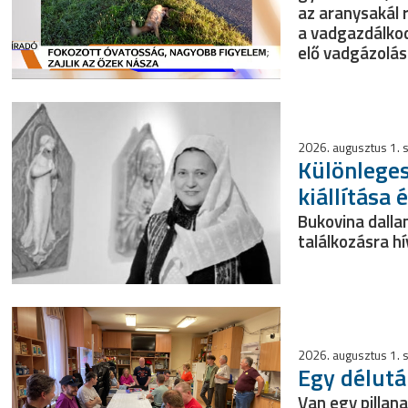
az aranysakál 
a vadgazdálkod
elő vadgázolás
2026. augusztus 1.
Különleges
kiállítása 
Bukovina dalla
találkozásra h
2026. augusztus 1.
Egy délutá
Van egy pillan