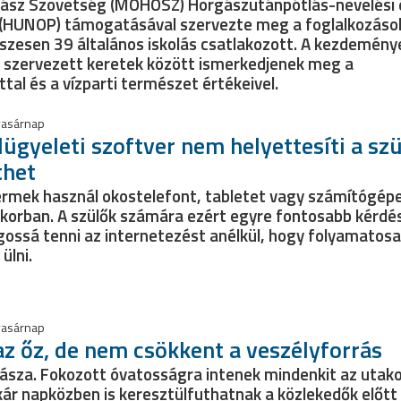
ász Szövetség (MOHOSZ) Horgászutánpótlás-nevelési 
(HUNOP) támogatásával szervezte meg a foglalkozáso
zesen 39 általános iskolás csatlakozott. A kezdeménye
k szervezett keretek között ismerkedjenek meg a
tal és a vízparti természet értékeivel.
vasárnap
lügyeleti szoftver nem helyettesíti a szü
thet
ermek használ okostelefont, tabletet vagy számítógép
 korban. A szülők számára ezért egyre fontosabb kérdé
gossá tenni az internetezést anélkül, hogy folyamatos
ülni.
vasárnap
z őz, de nem csökkent a veszélyforrás
 násza. Fokozott óvatosságra intenek mindenkit az utak
ár napközben is keresztülfuthatnak a közlekedők előtt 