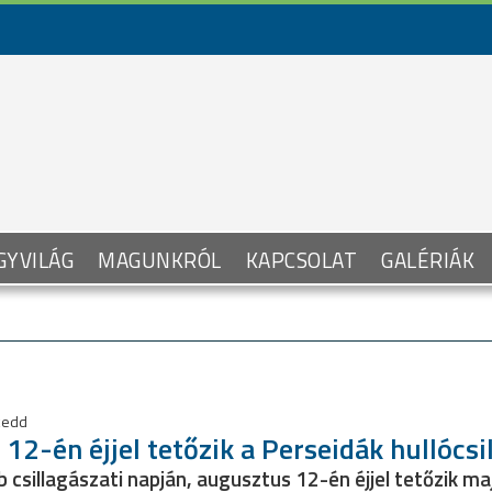
GYVILÁG
MAGUNKRÓL
KAPCSOLAT
GALÉRIÁK
 kedd
12-én éjjel tetőzik a Perseidák hullócsil
b csillagászati napján, augusztus 12-én éjjel tetőzik ma