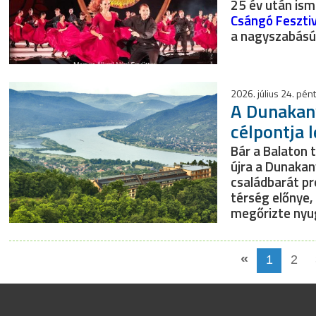
25 év után ism
Csángó Feszti
a nagyszabású 
2026. július 24. pén
A Dunakany
célpontja 
Bár a Balaton t
újra a Dunakan
családbarát pro
térség előnye,
megőrizte nyu
«
1
2