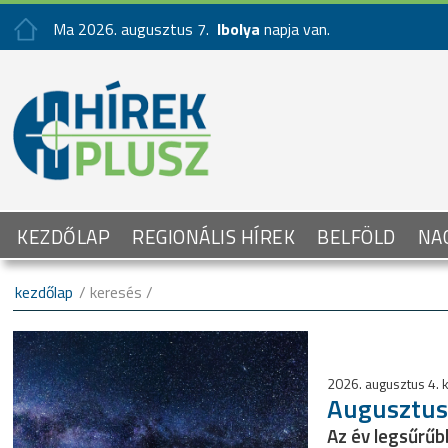
Ma 2026. augusztus 7.
Ibolya
napja van.
KEZDŐLAP
REGIONÁLIS HÍREK
BELFÖLD
NA
kezdőlap
/ keresés /
2026. augusztus 4.
Augusztus 
Az év legsűrűb