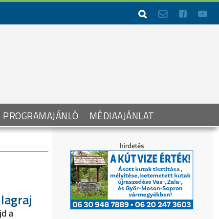




PROGRAMAJÁNLÓ
MÉDIAAJÁNLAT
lagraj
jd a