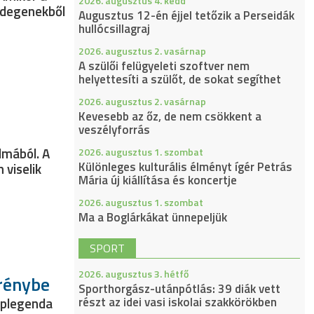
2026. augusztus 4. kedd
 idegenekből
Augusztus 12-én éjjel tetőzik a Perseidák
hullócsillagraj
2026. augusztus 2. vasárnap
A szülői felügyeleti szoftver nem
helyettesíti a szülőt, de sokat segíthet
2026. augusztus 2. vasárnap
Kevesebb az őz, de nem csökkent a
veszélyforrás
lmából. A
2026. augusztus 1. szombat
Különleges kulturális élményt ígér Petrás
 viselik
Mária új kiállítása és koncertje
2026. augusztus 1. szombat
Ma a Boglárkákat ünnepeljük
SPORT
2026. augusztus 3. hétfő
rénybe
Sporthorgász-utánpótlás: 39 diák vett
részt az idei vasi iskolai szakkörökben
Naplegenda