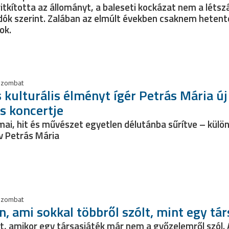
ritkította az állományt, a baleseti kockázat nem a léts
ók szerint. Zalában az elmúlt években csaknem hetent
ok.
 szombat
 kulturális élményt ígér Petrás Mária új
és koncertje
mai, hit és művészet egyetlen délutánba sűrítve – külö
ív Petrás Mária
 szombat
n, ami sokkal többről szólt, mint egy tá
at, amikor egy társasjáték már nem a győzelemről szól.