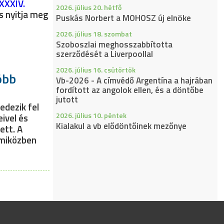
XXXIV.
2026. július 20. hétfő
s nyitja meg
Puskás Norbert a MOHOSZ új elnöke
2026. július 18. szombat
Szoboszlai meghosszabbította
szerződését a Liverpoollal
2026. július 16. csütörtök
óbb
Vb-2026 - A címvédő Argentína a hajrában
fordított az angolok ellen, és a döntőbe
jutott
edezik fel
2026. július 10. péntek
ivel és
Kialakul a vb elődöntőinek mezőnye
ett. A
 miközben