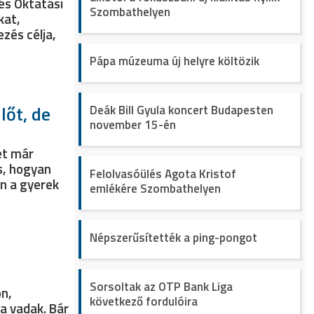
és Oktatási
Szombathelyen
kat,
zés célja,
Pápa múzeuma új helyre költözik
lőt, de
Deák Bill Gyula koncert Budapesten
november 15-én
et már
s, hogyan
Felolvasóülés Agota Kristof
an a gyerek
emlékére Szombathelyen
Népszerűsítették a ping-pongot
Sorsoltak az OTP Bank Liga
on,
következő fordulóira
a vadak. Bár