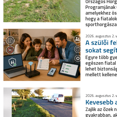
Országos Horg
Programjának 
amelyekhez öss
hogy a fiatalo
sporthorgászat
2026. augusztus 2. 
A szülői fe
sokat segí
Egyre több gy
egészen fiatal
lehet biztonsá
mellett kellene 
2026. augusztus 2. 
Kevesebb a
Zajlik az őzek
gyakrabban, ak