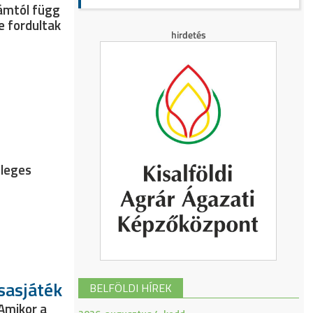
zámtól függ
e fordultak
nleges
rsasjáték
BELFÖLDI HÍREK
 Amikor a