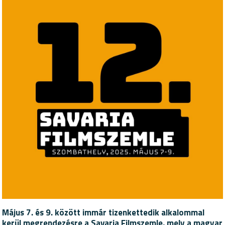
Május 7. és 9. között immár tizenkettedik alkalommal
kerül megrendezésre a Savaria Filmszemle, mely a magyar