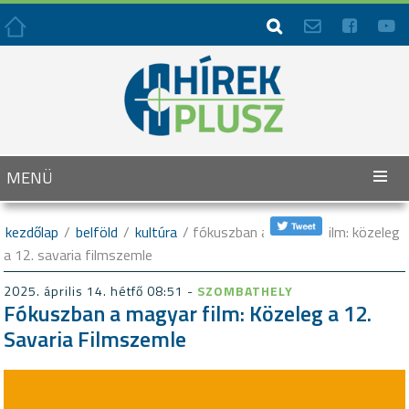




MENÜ
kezdőlap
/
belföld
/
kultúra
/ fókuszban a magyar film: közeleg
a 12. savaria filmszemle
2025. április 14. hétfő 08:51 -
SZOMBATHELY
Fókuszban a magyar film: Közeleg a 12.
Savaria Filmszemle