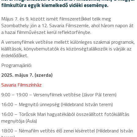
filmkultúra egyik kiemelkedő vidéki eseménye.
Május 7. és 9. között ismét filmszeretőkkel telik meg
Szombathely: jön a 12. Savaria Filmszemle, ahol három napon át
a hazai filmművészet kerül reflektorfénybe.
A versenyfilmek vetítése mellett különleges szakmai programok,
kiállítások, könyvbemutatók és közönségtalálkozók is várják az
érdeklődőket.
Programajánló:
2025. május 7. (szerda)
Savaria Filmszínház
9:00 – 19:00 – Versenyfilmek vetítése (Jávor Pál terem)
16:00 – Megnyitó ünnepség (Hildebrand István terem)
16:00 – Törőcsik Mari hagyatékából összeállított fotókiállítás
megnyitója (Aula)
18:00 – Némafilm vetítés élő zenei kísérettel (Hildebrand István