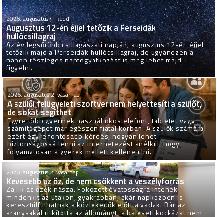
2026. augusztus 4. kedd
Augusztus 12-én éjjel tetőzik a Perseidák
hullócsillagraj
Az év legsűrűbb csillagászati napján, augusztus 12-én éjjel
tetőzik majd a Perseidák hullócsillagraj, de ugyanezen a
napon részleges napfogyatkozást is meg lehet majd
figyelni.
2026. augusztus 2. vasárnap
A szülői felügyeleti szoftver nem helyettesíti a szülőt,
de sokat segíthet
Egyre több gyermek használ okostelefont, tabletet vagy
számítógépet már egészen fiatal korban. A szülők számára
ezért egyre fontosabb kérdés, hogyan lehet
biztonságossá tenni az internetezést anélkül, hogy
folyamatosan a gyerek mellett kellene ülni.
2026. augusztus 2. vasárnap
Kevesebb az őz, de nem csökkent a veszélyforrás
Zajlik az őzek násza. Fokozott óvatosságra intenek
mindenkit az utakon, gyakrabban, akár napközben is
keresztülfuthatnak a közlekedők előtt a vadak. Bár az
aranysakál ritkította az állományt, a baleseti kockázat nem