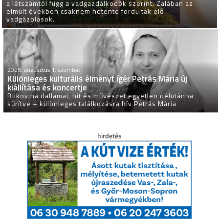
a létszámtól függ a vadgazdálkodók szerint. Zalában az
elmúlt években csaknem hetente fordultak elő
vadgázolások.
2026. augusztus 1. szombat
Különleges kulturális élményt ígér Petrás Mária új
kiállítása és koncertje
Bukovina dallamai, hit és művészet egyetlen délutánba
sűrítve – különleges találkozásra hív Petrás Mária