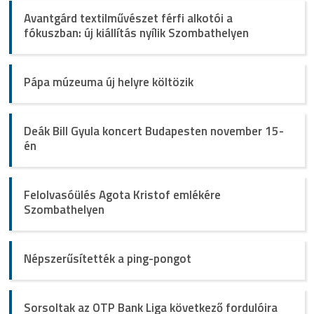
Avantgárd textilművészet férfi alkotói a
fókuszban: új kiállítás nyílik Szombathelyen
Pápa múzeuma új helyre költözik
Deák Bill Gyula koncert Budapesten november 15-
én
Felolvasóülés Agota Kristof emlékére
Szombathelyen
Népszerűsítették a ping-pongot
Sorsoltak az OTP Bank Liga következő fordulóira