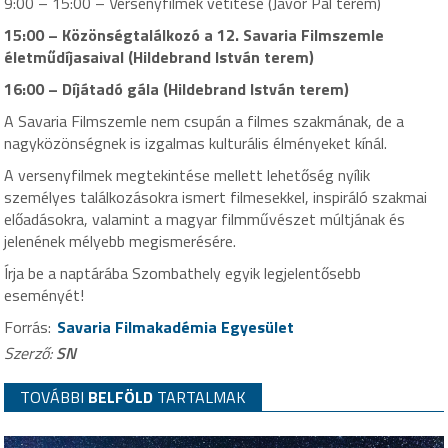
9:00 – 15:00 – Versenyfilmek vetítése (Jávor Pál terem)
15:00 – Közönségtalálkozó a 12. Savaria Filmszemle
életműdíjasaival (Hildebrand István terem)
16:00 – Díjátadó gála (Hildebrand István terem)
A Savaria Filmszemle nem csupán a filmes szakmának, de a
nagyközönségnek is izgalmas kulturális élményeket kínál.
A versenyfilmek megtekintése mellett lehetőség nyílik
személyes találkozásokra ismert filmesekkel, inspiráló szakmai
előadásokra, valamint a magyar filmművészet múltjának és
jelenének mélyebb megismerésére.
Írja be a naptárába Szombathely egyik legjelentősebb
eseményét!
Forrás:
Savaria Filmakadémia Egyesület
Szerző:
SN
TOVÁBBI
BELFÖLD
TARTALMAK