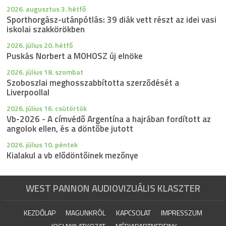
2026. augusztus 3. hétfő
Sporthorgász-utánpótlás: 39 diák vett részt az idei vasi
iskolai szakkörökben
2026. július 20. hétfő
Puskás Norbert a MOHOSZ új elnöke
2026. július 18. szombat
Szoboszlai meghosszabbította szerződését a
Liverpoollal
2026. július 16. csütörtök
Vb-2026 - A címvédő Argentína a hajrában fordított az
angolok ellen, és a döntőbe jutott
2026. július 10. péntek
Kialakul a vb elődöntőinek mezőnye
WEST PANNON AUDIOVIZUÁLIS KLASZTER
KEZDŐLAP
MAGUNKRÓL
KAPCSOLAT
IMPRESSZUM