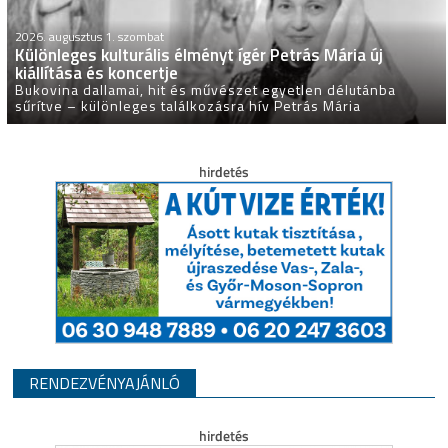
2026. augusztus 1. szombat
Különleges kulturális élményt ígér Petrás Mária új
kiállítása és koncertje
Bukovina dallamai, hit és művészet egyetlen délutánba
sűrítve – különleges találkozásra hív Petrás Mária
RENDEZVÉNYAJÁNLÓ