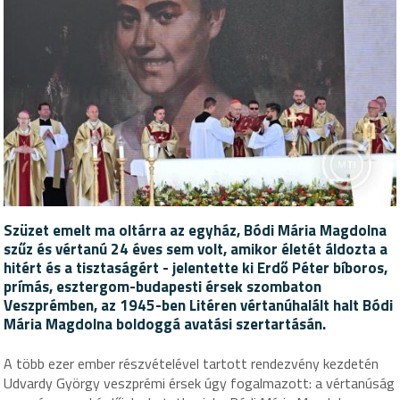
Szüzet emelt ma oltárra az egyház, Bódi Mária Magdolna
szűz és vértanú 24 éves sem volt, amikor életét áldozta a
hitért és a tisztaságért - jelentette ki Erdő Péter bíboros,
prímás, esztergom-budapesti érsek szombaton
Veszprémben, az 1945-ben Litéren vértanúhalált halt Bódi
Mária Magdolna boldoggá avatási szertartásán.
A több ezer ember részvételével tartott rendezvény kezdetén
Udvardy György veszprémi érsek úgy fogalmazott: a vértanúság