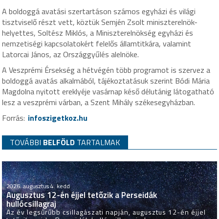
A boldoggá avatási szertartáson számos egyházi és világi
tisztviselő részt vett, köztük Semjén Zsolt miniszterelnök-
helyettes, Soltész Miklós, a Miniszterelnökség egyházi és
nemzetiségi kapcsolatokért felelős államtitkára, valamint
Latorcai János, az Országgyűlés alelnöke.
A Veszprémi Érsekség a hétvégén több programot is szervez a
boldoggá avatás alkalmából, tájékoztatásuk szerint Bódi Mária
Magdolna nyitott ereklyéje vasárnap késő délutánig látogatható
lesz a veszprémi várban, a Szent Mihály székesegyházban.
Forrás:
infoszigetkoz.hu
TOVÁBBI
BELFÖLD
TARTALMAK
2026. augusztus 4. kedd
Augusztus 12-én éjjel tetőzik a Perseidák
hullócsillagraj
Az év legsűrűbb csillagászati napján, augusztus 12-én éjjel