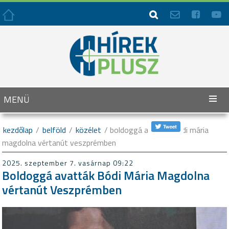




MENÜ
kezdőlap
/
belföld
/
közélet
/ boldoggá avatták bódi mária
magdolna vértanút veszprémben
2025. szeptember 7. vasárnap 09:22
Boldoggá avatták Bódi Mária Magdolna
vértanút Veszprémben