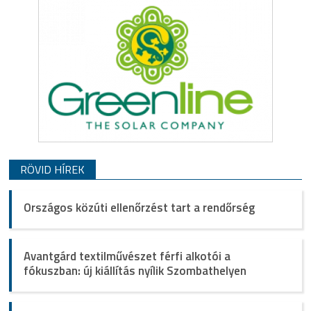
RÖVID HÍREK
Országos közúti ellenőrzést tart a rendőrség
Avantgárd textilművészet férfi alkotói a
fókuszban: új kiállítás nyílik Szombathelyen