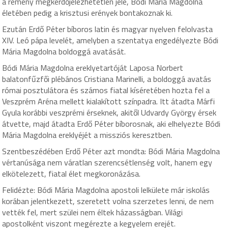
a remény megkérdőjelezhetetlen jele, Bódi Mária Magdolna
életében pedig a krisztusi erények bontakoznak ki.
Ezután Erdő Péter bíboros latin és magyar nyelven felolvasta
XIV. Leó pápa levelét, amelyben a szentatya engedélyezte Bódi
Mária Magdolna boldoggá avatását.
Bódi Mária Magdolna ereklyetartóját Laposa Norbert
balatonfűzfői plébános Cristiana Marinelli, a boldoggá avatás
római posztulátora és számos fiatal kíséretében hozta fel a
Veszprém Aréna mellett kialakított színpadra. Itt átadta Márfi
Gyula korábbi veszprémi érseknek, akitől Udvardy György érsek
átvette, majd átadta Erdő Péter bíborosnak, aki elhelyezte Bódi
Mária Magdolna ereklyéjét a missziós keresztben.
Szentbeszédében Erdő Péter azt mondta: Bódi Mária Magdolna
vértanúsága nem váratlan szerencsétlenség volt, hanem egy
elkötelezett, fiatal élet megkoronázása.
Felidézte: Bódi Mária Magdolna apostoli lelkülete már iskolás
korában jelentkezett, szeretett volna szerzetes lenni, de nem
vették fel, mert szülei nem éltek házasságban. Világi
apostolként viszont megérezte a kegyelem erejét.