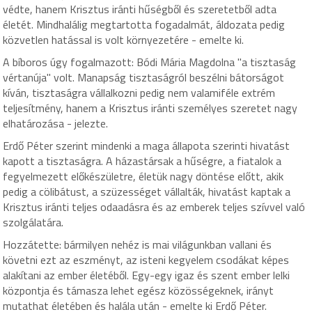
védte, hanem Krisztus iránti hűségből és szeretetből adta
életét. Mindhalálig megtartotta fogadalmát, áldozata pedig
közvetlen hatással is volt környezetére - emelte ki.
A bíboros úgy fogalmazott: Bódi Mária Magdolna "a tisztaság
vértanúja" volt. Manapság tisztaságról beszélni bátorságot
kíván, tisztaságra vállalkozni pedig nem valamiféle extrém
teljesítmény, hanem a Krisztus iránti személyes szeretet nagy
elhatározása - jelezte.
Erdő Péter szerint mindenki a maga állapota szerinti hivatást
kapott a tisztaságra. A házastársak a hűségre, a fiatalok a
fegyelmezett előkészületre, életük nagy döntése előtt, akik
pedig a cölibátust, a szüzességet vállalták, hivatást kaptak a
Krisztus iránti teljes odaadásra és az emberek teljes szívvel való
szolgálatára.
Hozzátette: bármilyen nehéz is mai világunkban vallani és
követni ezt az eszményt, az isteni kegyelem csodákat képes
alakítani az ember életéből. Egy-egy igaz és szent ember lelki
központja és támasza lehet egész közösségeknek, irányt
mutathat életében és halála után - emelte ki Erdő Péter.