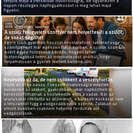
tetőzik majd a Perseidák hullócsillagraj, de ugyanezen a
napon részleges napfogyatkozást is meg lehet majd
figyelni.
2026. augusztus 2. vasárnap
A szülői felügyeleti szoftver nem helyettesíti a szülőt,
de sokat segíthet
Egyre több gyermek használ okostelefont, tabletet vagy
számítógépet már egészen fiatal korban. A szülők számára
ezért egyre fontosabb kérdés, hogyan lehet
biztonságossá tenni az internetezést anélkül, hogy
folyamatosan a gyerek mellett kellene ülni.
2026. augusztus 2. vasárnap
Kevesebb az őz, de nem csökkent a veszélyforrás
Zajlik az őzek násza. Fokozott óvatosságra intenek
mindenkit az utakon, gyakrabban, akár napközben is
keresztülfuthatnak a közlekedők előtt a vadak. Bár az
aranysakál ritkította az állományt, a baleseti kockázat nem
a létszámtól függ a vadgazdálkodók szerint. Zalában az
elmúlt években csaknem hetente fordultak elő
vadgázolások.