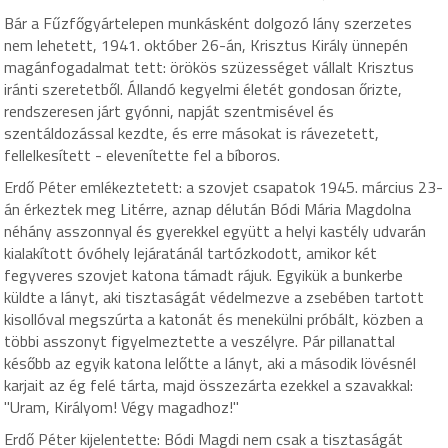
Bár a Fűzfőgyártelepen munkásként dolgozó lány szerzetes
nem lehetett, 1941. október 26-án, Krisztus Király ünnepén
magánfogadalmat tett: örökös szüzességet vállalt Krisztus
iránti szeretetből. Állandó kegyelmi életét gondosan őrizte,
rendszeresen járt gyónni, napját szentmisével és
szentáldozással kezdte, és erre másokat is rávezetett,
fellelkesített - elevenítette fel a bíboros.
Erdő Péter emlékeztetett: a szovjet csapatok 1945. március 23-
án érkeztek meg Litérre, aznap délután Bódi Mária Magdolna
néhány asszonnyal és gyerekkel együtt a helyi kastély udvarán
kialakított óvóhely lejáratánál tartózkodott, amikor két
fegyveres szovjet katona támadt rájuk. Egyikük a bunkerbe
küldte a lányt, aki tisztaságát védelmezve a zsebében tartott
kisollóval megszúrta a katonát és menekülni próbált, közben a
többi asszonyt figyelmeztette a veszélyre. Pár pillanattal
később az egyik katona lelőtte a lányt, aki a második lövésnél
karjait az ég felé tárta, majd összezárta ezekkel a szavakkal:
"Uram, Királyom! Végy magadhoz!"
Erdő Péter kijelentette: Bódi Magdi nem csak a tisztaságát