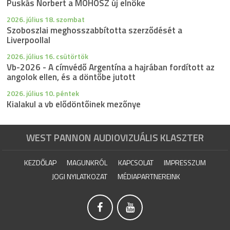
Puskás Norbert a MOHOSZ új elnöke
2026. július 18. szombat
Szoboszlai meghosszabbította szerződését a
Liverpoollal
2026. július 16. csütörtök
Vb-2026 - A címvédő Argentína a hajrában fordított az
angolok ellen, és a döntőbe jutott
2026. július 10. péntek
Kialakul a vb elődöntőinek mezőnye
WEST PANNON AUDIOVIZUÁLIS KLASZTER
KEZDŐLAP
MAGUNKRÓL
KAPCSOLAT
IMPRESSZUM
JOGI NYILATKOZAT
MÉDIAPARTNEREINK

